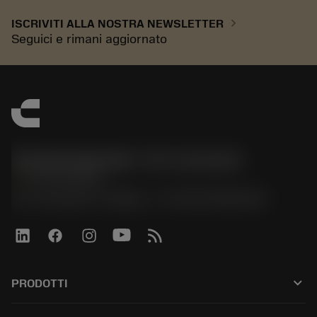
chevron_right
ISCRIVITI ALLA NOSTRA NEWSLETTER
Seguici e rimani aggiornato
Sandvik Italia SpA - Div. Coromant
phone
02 94752020
Via A. Raimondi, 13 Milano - P. IVA 00750020158
keyboard_arrow_down
PRODOTTI
All tools