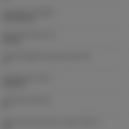
Rivestimento
(COATING)
CVD TiCN+TiN
Spessore dell'inserto
(S)
6,35 mm
Angolo di spoglia inferiore principale
(AN)
0 °
Peso dell'articolo
(WT)
0,0262 kg
Sede inserto
(SSC_M)
19
Codice misura sede inserto, in pollici
(SSC_N)
3/4