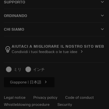
keyboard_arrow_down
SUPPORTO
All software
Customer service
Riciclaggio
keyboard_arrow_down
ORDINANDO
Distributors and specialists
Ricondizionamento
How to buy
Guides and tutorials
Tailor Made
keyboard_arrow_down
CHI SIAMO
Order
Calculators and apps
About Sandvik Coromant
Return
Catalogues and handbooks
Manufacturing wellness
Track your order
AIUTACI A MIGLIORARE IL NOSTRO SITO WEB
emoji_objects
chevron_right
Condividi i tuoi feedback o le tue idee
Career
Make a quotation
Sustainable business
Articoli
ミリ
インチ
For press
chevron_right
Giappone | 日本語
Legal notice
Privacy policy
Code of conduct
Whistleblowing procedure
Security