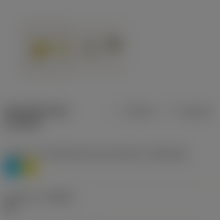
Specifiche dei
Metrica
Imperiale
prodotti
Livello 1 di classificazione del materiale
(TMC1ISO)
P
M
Geometria
(CBMD)
HR