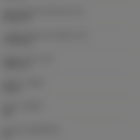
Codice della forma dell'inserto
(SC)
Rhombic 80
Lunghezza effettiva del tagliente
(LE)
17,7439 mm
Raggio di punta
(RE)
1,5875 mm
Versione
(HAND)
Neutral
Qualità
(GRADE)
235
Substrato
(SUBSTRATE)
HC