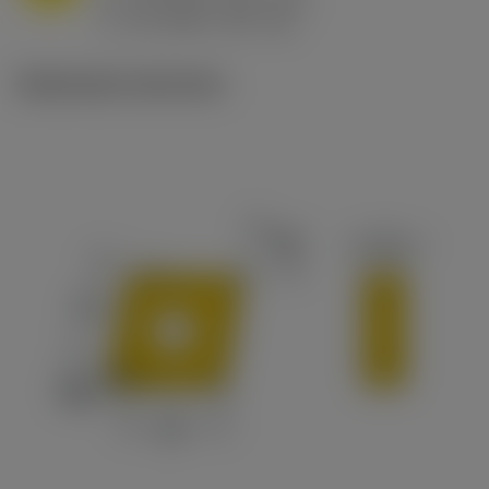
ex
v
65 m/min (90 - 50)
c
Illustrazioni tecniche