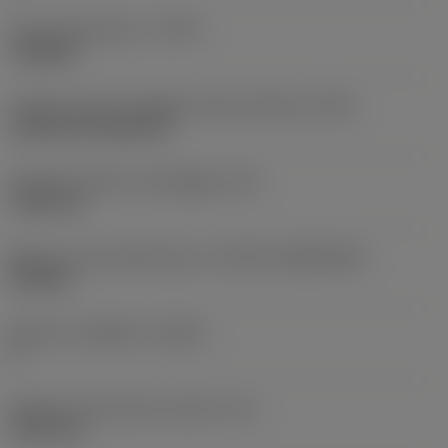
Tipo di operazione
(CTPT)
roughing
Codice tipo di montaggio inserto (metrico)
(IFS)
Cylindrical fixing hole
Diametro del foro di fissaggio
(D1)
7,925 mm
Misura e forma dell'inserto
(CUTINT_SIZESHAPE)
CN1906
Numero di taglienti
(CEDC)
2
Diametro del cerchio inscritto
(IC)
19,05 mm