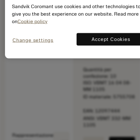
la velocità di
Sandvik Coromant use cookies and other technologies t
taglio.
give you the best experience on our website. Read more
on
Cookie policy
Prezzo di listino:
21.80 EUR
Accept Cookies
Change settings
Disponibile a
stock
Quantità per
confezione: 10
ISO: VBMT 16 04 08-
MM 1105
ID materiale: 5755708
EAN: 12097444
ANSI: VBMT 332-MM
1105
Rappresentazione
deployed_code
Mostra modello 3D