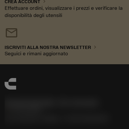
chevron_right
CREA ACCOUNT
Effettuare ordini, visualizzare i prezzi e verificare la
disponibilità degli utensili
mail
chevron_right
ISCRIVITI ALLA NOSTRA NEWSLETTER
Seguici e rimani aggiornato
Sandvik Italia SpA - Div. Coromant
phone
02 94752020
Via A. Raimondi, 13 Milano - P. IVA 00750020158