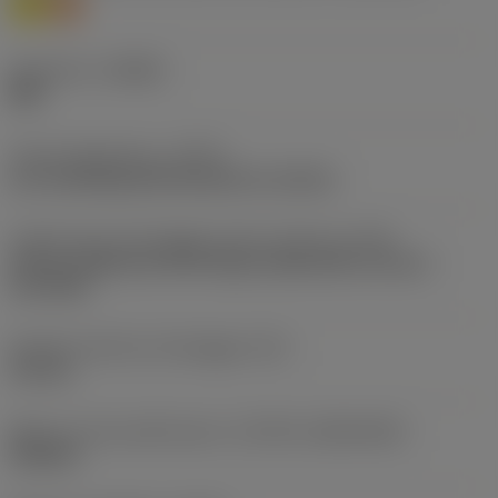
M
S
Geometria
(CBMD)
MM
Tipo di operazione
(CTPT)
pre-machining with demand on surface
Codice tipo di montaggio inserto (metrico)
(IFS)
Partly cylindrical, 40-60 deg countersink on one or
two sides
Diametro del foro di fissaggio
(D1)
4,4 mm
Misura e forma dell'inserto
(CUTINT_SIZESHAPE)
VB1604