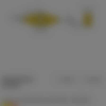
Specifiche dei
Metrica
Imperiale
prodotti
Livello 1 di classificazione del materiale
(TMC1ISO)