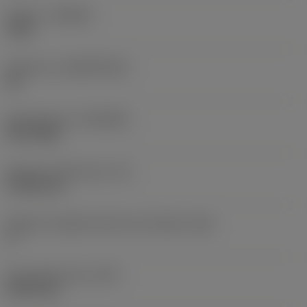
Qualità
(GRADE)
1105
Substrato
(SUBSTRATE)
HC
Rivestimento
(COATING)
PVD TiAlN
Spessore dell'inserto
(S)
4,7625 mm
Angolo di spoglia inferiore principale
(AN)
5 °
Peso dell'articolo
(WT)
0,0073 kg