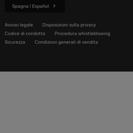
chevron_right
Spagna | Español
Avviso legale
Disposizioni sulla privacy
Codice di condotta
Procedura whistleblowing
Sicurezza
Condizioni generali di vendita