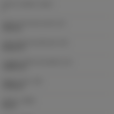
Numero di taglienti
(CEDC)
2
Diametro del cerchio inscritto
(IC)
9,525 mm
Codice della forma dell'inserto
(SC)
Rhombic 35
Lunghezza effettiva del tagliente
(LE)
15,8063 mm
Raggio di punta
(RE)
0,7938 mm
Versione
(HAND)
Neutral