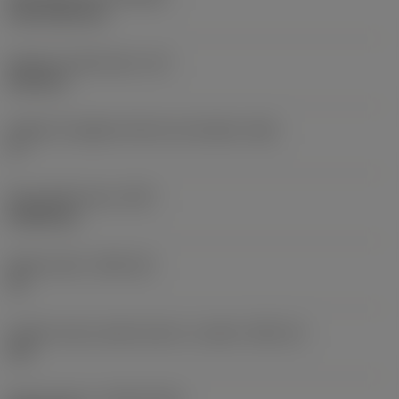
CVD TiCN+TiN
Spessore dell'inserto
(S)
6,35 mm
Angolo di spoglia inferiore principale
(AN)
0 °
Peso dell'articolo
(WT)
0,0262 kg
Sede inserto
(SSC_M)
19
Codice misura sede inserto, in pollici
(SSC_N)
3/4