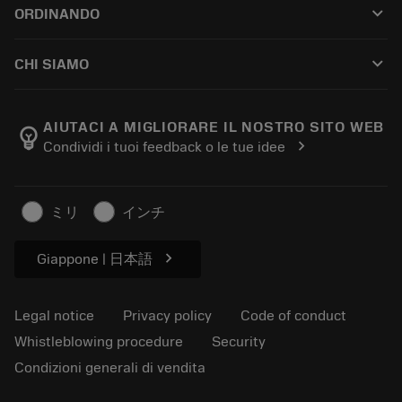
keyboard_arrow_down
ORDINANDO
Distributors and specialists
Ricondizionamento
How to buy
Guides and tutorials
Tailor Made
keyboard_arrow_down
CHI SIAMO
Order
Calculators and apps
About Sandvik Coromant
Return
Catalogues and handbooks
Manufacturing wellness
Track your order
AIUTACI A MIGLIORARE IL NOSTRO SITO WEB
emoji_objects
chevron_right
Condividi i tuoi feedback o le tue idee
Career
Make a quotation
Sustainable business
Articoli
ミリ
インチ
For press
chevron_right
Giappone | 日本語
Legal notice
Privacy policy
Code of conduct
Whistleblowing procedure
Security
Condizioni generali di vendita