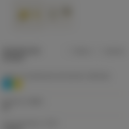
Specifiche dei
Metrica
Imperiale
prodotti
Livello 1 di classificazione del materiale
(TMC1ISO)
P
M
Geometria
(CBMD)
HR
Tipo di operazione
(CTPT)