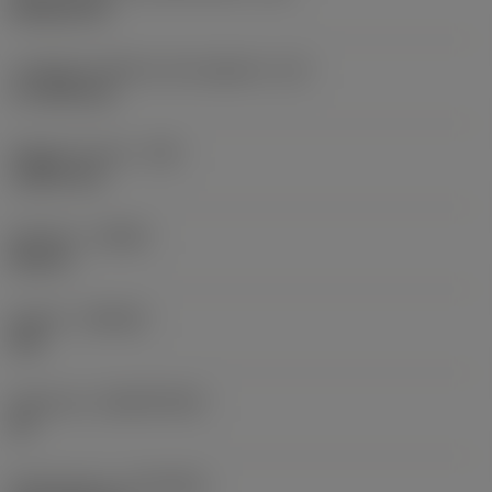
Rhombic 80
Lunghezza effettiva del tagliente
(LE)
17,7439 mm
Raggio di punta
(RE)
1,5875 mm
Versione
(HAND)
Neutral
Qualità
(GRADE)
235
Substrato
(SUBSTRATE)
HC
Rivestimento
(COATING)