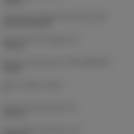
roughing
Codice tipo di montaggio inserto (metrico)
(IFS)
Cylindrical fixing hole
Diametro del foro di fissaggio
(D1)
7,925 mm
Misura e forma dell'inserto
(CUTINT_SIZESHAPE)
CN1906
Numero di taglienti
(CEDC)
2
Diametro del cerchio inscritto
(IC)
19,05 mm
Codice della forma dell'inserto
(SC)