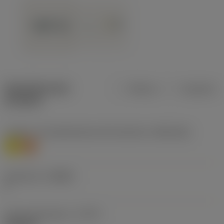
Specifiche dei
Metrica
Imperiale
prodotti
Livello 1 di classificazione del materiale
(TMC1ISO)
M
S
Geometria
(CBMD)
F
Tipo di operazione
(CTPT)