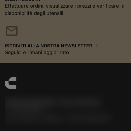
Effettuare ordini, visualizzare i prezzi e verificare la
disponibilità degli utensili
mail
chevron_right
ISCRIVITI ALLA NOSTRA NEWSLETTER
Seguici e rimani aggiornato
Sandvik Italia SpA - Div. Coromant
phone
02 94752020
Via A. Raimondi, 13 Milano - P. IVA 00750020158