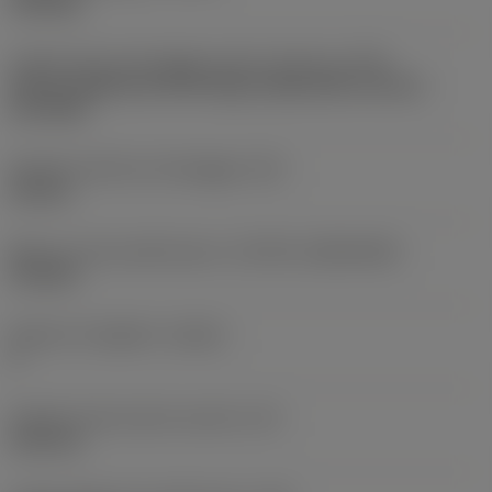
finishing
Codice tipo di montaggio inserto (metrico)
(IFS)
Partly cylindrical, 40-60 deg countersink on one or
two sides
Diametro del foro di fissaggio
(D1)
2,8 mm
Misura e forma dell'inserto
(CUTINT_SIZESHAPE)
VC1103
Numero di taglienti
(CEDC)
2
Diametro del cerchio inscritto
(IC)
6,35 mm