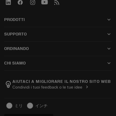
keyboard_arrow_down
PRODOTTI
Tutti gli utensili
keyboard_arrow_down
SUPPORTO
Tutti i software
Servizio clienti
Riciclaggio
keyboard_arrow_down
ORDINANDO
Distributori e specialisti
Ricondizionamento
Come acquistare
Guide e tutorial
Tailor Made
keyboard_arrow_down
CHI SIAMO
Ordine
Calcolatrici e app
Informazioni su Sandvik Coromant
Restituisci
Cataloghi e manuali
Benessere manifatturiero
Traccia il tuo ordine
AIUTACI A MIGLIORARE IL NOSTRO SITO WEB
emoji_objects
chevron_right
Condividi i tuoi feedback o le tue idee
Carriera
Fai un preventivo
Business sostenibile
Articoli
ミリ
インチ
Per pressa