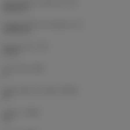
Codice della forma dell'inserto
(SC)
Rhombic 35
Lunghezza effettiva del tagliente
(LE)
10,9709 mm
Raggio di punta
(RE)
0,1 mm
Inserto wiper
(WEP)
Sì
Angolo d’attacco principale
(KRINS)
93 °
Versione
(HAND)
Left