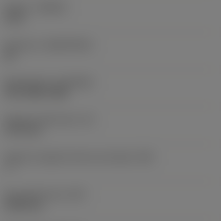
Qualità
(GRADE)
1115
Substrato
(SUBSTRATE)
HC
Rivestimento
(COATING)
PVD TiAlN+TiAlN
Spessore dell'inserto
(S)
3,175 mm
Angolo di spoglia inferiore principale
(AN)
7 °
Peso dell'articolo
(WT)
0,0021 kg