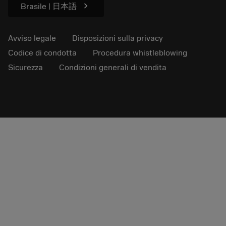
chevron_right
Brasile | 日本語
Avviso legale
Disposizioni sulla privacy
Codice di condotta
Procedura whistleblowing
Sicurezza
Condizioni generali di vendita