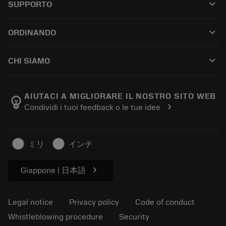
keyboard_arrow_down
SUPPORTO
All software
Customer service
Riciclaggio
keyboard_arrow_down
ORDINANDO
Distributors and specialists
Ricondizionamento
How to buy
Guides and tutorials
Tailor Made
keyboard_arrow_down
CHI SIAMO
Order
Calculators and apps
About Sandvik Coromant
Return
Catalogues and handbooks
Manufacturing wellness
Track your order
AIUTACI A MIGLIORARE IL NOSTRO SITO WEB
emoji_objects
chevron_right
Condividi i tuoi feedback o le tue idee
Career
Make a quotation
Sustainable business
Articoli
ミリ
インチ
For press
chevron_right
Giappone | 日本語
Legal notice
Privacy policy
Code of conduct
Whistleblowing procedure
Security