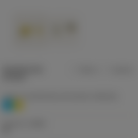
Specifiche dei
Metrica
Imperiale
prodotti
Livello 1 di classificazione del materiale
(TMC1ISO)
P
M
Geometria
(CBMD)
HR