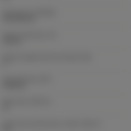
Rivestimento
(COATING)
CVD TiCN+TiN
Spessore dell'inserto
(S)
6,35 mm
Angolo di spoglia inferiore principale
(AN)
0 °
Peso dell'articolo
(WT)
0,0262 kg
Sede inserto
(SSC_M)
19
Codice misura sede inserto, in pollici
(SSC_N)
3/4