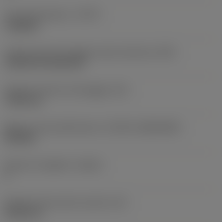
Tipo di operazione
(CTPT)
roughing
Codice tipo di montaggio inserto (metrico)
(IFS)
Cylindrical fixing hole
Diametro del foro di fissaggio
(D1)
7,925 mm
Misura e forma dell'inserto
(CUTINT_SIZESHAPE)
CN1906
Numero di taglienti
(CEDC)
2
Diametro del cerchio inscritto
(IC)
19,05 mm