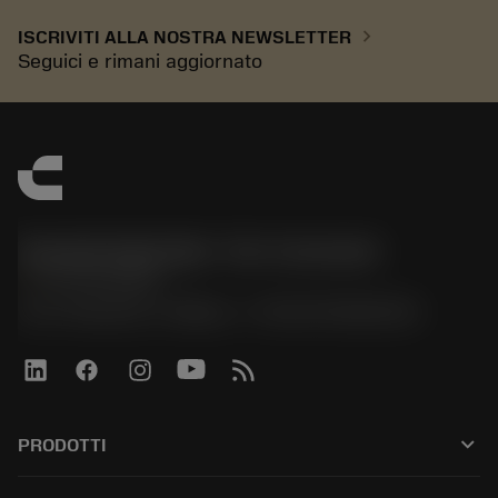
chevron_right
ISCRIVITI ALLA NOSTRA NEWSLETTER
Seguici e rimani aggiornato
Sandvik Italia SpA - Div. Coromant
phone
02 94752020
Via A. Raimondi, 13 Milano - P. IVA 00750020158
keyboard_arrow_down
PRODOTTI
All tools