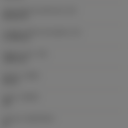
Codice della forma dell'inserto
(SC)
Rhombic 80
Lunghezza effettiva del tagliente
(LE)
17,7439 mm
Raggio di punta
(RE)
1,5875 mm
Versione
(HAND)
Neutral
Qualità
(GRADE)
235
Substrato
(SUBSTRATE)
HC