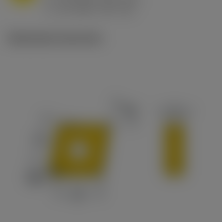
ex
v
65 m/min (90 - 50)
c
Illustrazioni tecniche