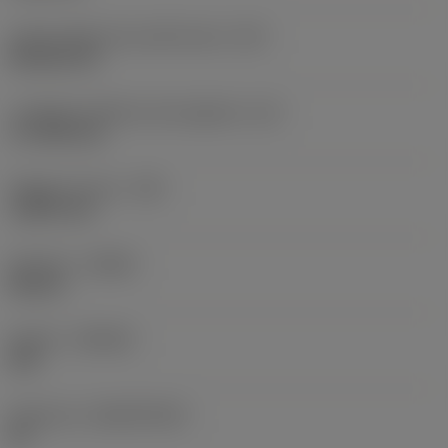
Codice della forma dell'inserto
(SC)
Rhombic 80
Lunghezza effettiva del tagliente
(LE)
17,7439 mm
Raggio di punta
(RE)
1,5875 mm
Versione
(HAND)
Neutral
Qualità
(GRADE)
235
Substrato
(SUBSTRATE)
HC