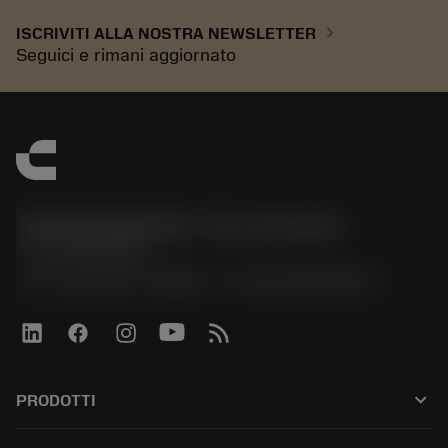
chevron_right
ISCRIVITI ALLA NOSTRA NEWSLETTER
Seguici e rimani aggiornato
Sandvik Italia SpA - Div. Coromant
phone
02 94752020
Via A. Raimondi, 13 Milano - P. IVA 00750020158
keyboard_arrow_down
PRODOTTI
All tools