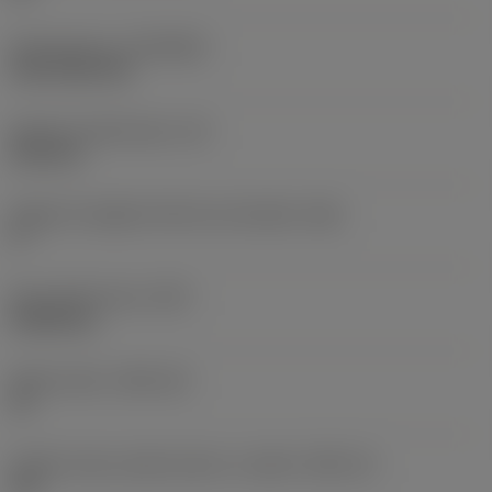
Rivestimento
(COATING)
CVD TiCN+TiN
Spessore dell'inserto
(S)
6,35 mm
Angolo di spoglia inferiore principale
(AN)
0 °
Peso dell'articolo
(WT)
0,0262 kg
Sede inserto
(SSC_M)
19
Codice misura sede inserto, in pollici
(SSC_N)
3/4