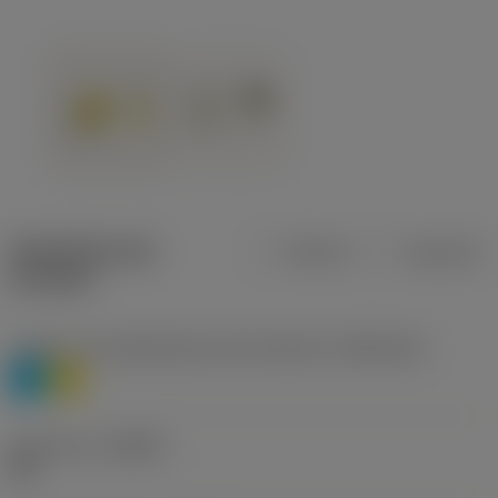
Specifiche dei
Metrica
Imperiale
prodotti
Livello 1 di classificazione del materiale
(TMC1ISO)
P
M
Geometria
(CBMD)
HR