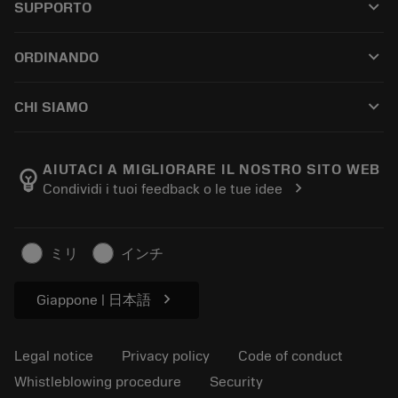
keyboard_arrow_down
SUPPORTO
All software
Customer service
Riciclaggio
keyboard_arrow_down
ORDINANDO
Distributors and specialists
Ricondizionamento
How to buy
Guides and tutorials
Tailor Made
keyboard_arrow_down
CHI SIAMO
Order
Calculators and apps
About Sandvik Coromant
Return
Catalogues and handbooks
Manufacturing wellness
Track your order
AIUTACI A MIGLIORARE IL NOSTRO SITO WEB
emoji_objects
chevron_right
Condividi i tuoi feedback o le tue idee
Career
Make a quotation
Sustainable business
Articoli
ミリ
インチ
For press
chevron_right
Giappone | 日本語
Legal notice
Privacy policy
Code of conduct
Whistleblowing procedure
Security