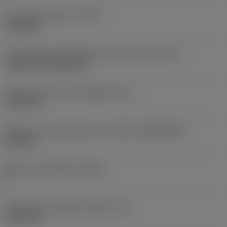
Tipo di operazione
(CTPT)
roughing
Codice tipo di montaggio inserto (metrico)
(IFS)
Cylindrical fixing hole
Diametro del foro di fissaggio
(D1)
7,925 mm
Misura e forma dell'inserto
(CUTINT_SIZESHAPE)
CN1906
Numero di taglienti
(CEDC)
2
Diametro del cerchio inscritto
(IC)
19,05 mm