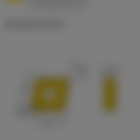
ex
v
65 m/min (90 - 50)
c
Illustrazioni tecniche