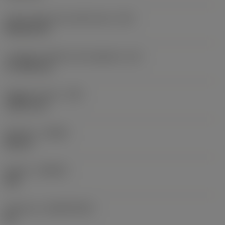
Codice della forma dell'inserto
(SC)
Rhombic 80
Lunghezza effettiva del tagliente
(LE)
17,7439 mm
Raggio di punta
(RE)
1,5875 mm
Versione
(HAND)
Neutral
Qualità
(GRADE)
235
Substrato
(SUBSTRATE)
HC