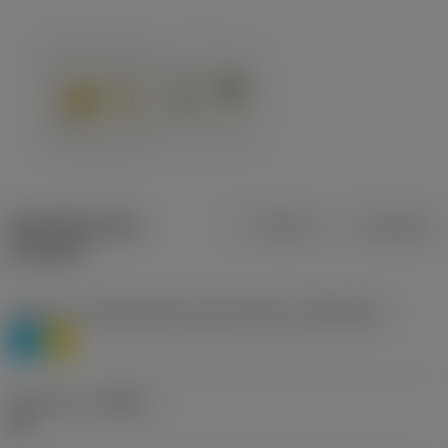
Specifiche dei
Metrica
Imperiale
prodotti
Livello 1 di classificazione del materiale
(TMC1ISO)
P
M
Geometria
(CBMD)
HR