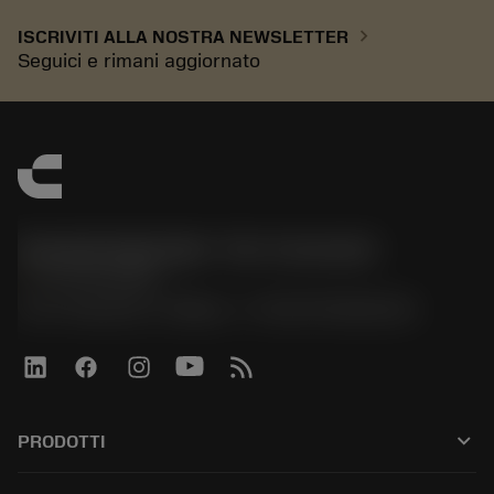
chevron_right
ISCRIVITI ALLA NOSTRA NEWSLETTER
Seguici e rimani aggiornato
Sandvik Italia SpA - Div. Coromant
phone
02 94752020
Via A. Raimondi, 13 Milano - P. IVA 00750020158
keyboard_arrow_down
PRODOTTI
All tools