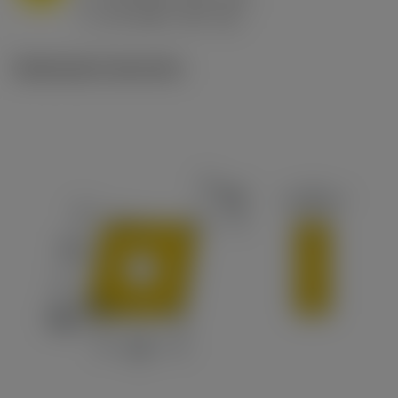
ex
v
65 m/min (90 - 50)
c
Illustrazioni tecniche