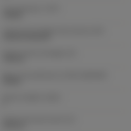
Tipo di operazione
(CTPT)
roughing
Codice tipo di montaggio inserto (metrico)
(IFS)
Cylindrical fixing hole
Diametro del foro di fissaggio
(D1)
7,925 mm
Misura e forma dell'inserto
(CUTINT_SIZESHAPE)
CN1906
Numero di taglienti
(CEDC)
2
Diametro del cerchio inscritto
(IC)
19,05 mm