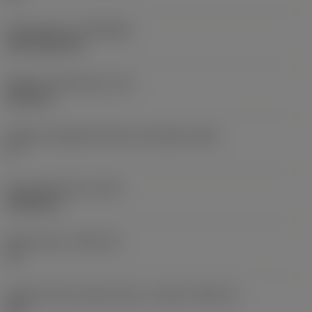
Rivestimento
(COATING)
CVD TiCN+TiN
Spessore dell'inserto
(S)
6,35 mm
Angolo di spoglia inferiore principale
(AN)
0 °
Peso dell'articolo
(WT)
0,0262 kg
Sede inserto
(SSC_M)
19
Codice misura sede inserto, in pollici
(SSC_N)
3/4