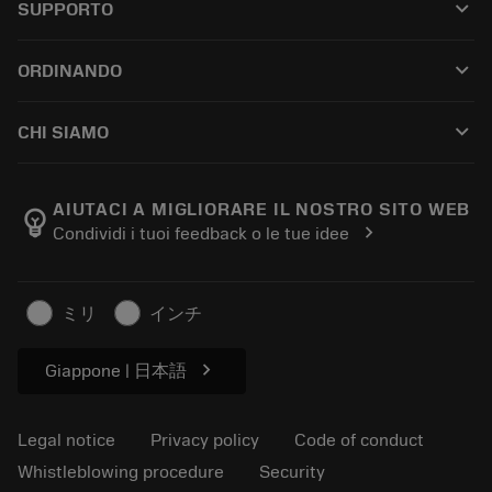
keyboard_arrow_down
SUPPORTO
All software
Customer service
Riciclaggio
keyboard_arrow_down
ORDINANDO
Distributors and specialists
Ricondizionamento
How to buy
Guides and tutorials
Tailor Made
keyboard_arrow_down
CHI SIAMO
Order
Calculators and apps
About Sandvik Coromant
Return
Catalogues and handbooks
Manufacturing wellness
Track your order
AIUTACI A MIGLIORARE IL NOSTRO SITO WEB
emoji_objects
chevron_right
Condividi i tuoi feedback o le tue idee
Career
Make a quotation
Sustainable business
Articoli
ミリ
インチ
For press
chevron_right
Giappone | 日本語
Legal notice
Privacy policy
Code of conduct
Whistleblowing procedure
Security