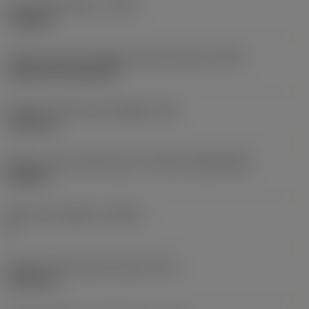
Tipo di operazione
(CTPT)
roughing
Codice tipo di montaggio inserto (metrico)
(IFS)
Cylindrical fixing hole
Diametro del foro di fissaggio
(D1)
7,925 mm
Misura e forma dell'inserto
(CUTINT_SIZESHAPE)
CN1906
Numero di taglienti
(CEDC)
2
Diametro del cerchio inscritto
(IC)
19,05 mm