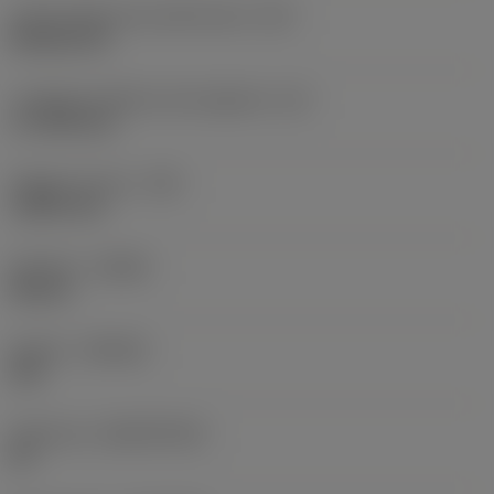
Codice della forma dell'inserto
(SC)
Rhombic 80
Lunghezza effettiva del tagliente
(LE)
17,7439 mm
Raggio di punta
(RE)
1,5875 mm
Versione
(HAND)
Neutral
Qualità
(GRADE)
235
Substrato
(SUBSTRATE)
HC