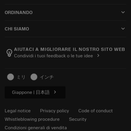
Customer service
Riciclaggio
keyboard_arrow_down
ORDINANDO
Distributors and specialists
Ricondizionamento
How to buy
Guides and tutorials
Tailor Made
keyboard_arrow_down
CHI SIAMO
Order
Calculators and apps
About Sandvik Coromant
Return
Catalogues and handbooks
Manufacturing wellness
Track your order
AIUTACI A MIGLIORARE IL NOSTRO SITO WEB
emoji_objects
chevron_right
Condividi i tuoi feedback o le tue idee
Career
Make a quotation
Sustainable business
Articoli
ミリ
インチ
For press
chevron_right
Giappone | 日本語
Legal notice
Privacy policy
Code of conduct
Whistleblowing procedure
Security
Condizioni generali di vendita