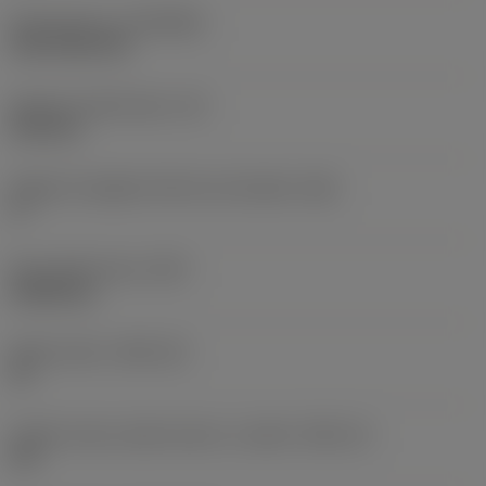
Rivestimento
(COATING)
CVD TiCN+TiN
Spessore dell'inserto
(S)
6,35 mm
Angolo di spoglia inferiore principale
(AN)
0 °
Peso dell'articolo
(WT)
0,0262 kg
Sede inserto
(SSC_M)
19
Codice misura sede inserto, in pollici
(SSC_N)
3/4