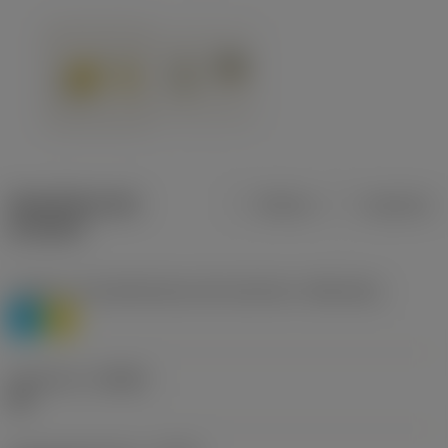
Specifiche dei
Metrica
Imperiale
prodotti
Livello 1 di classificazione del materiale
(TMC1ISO)
P
M
Geometria
(CBMD)
HR