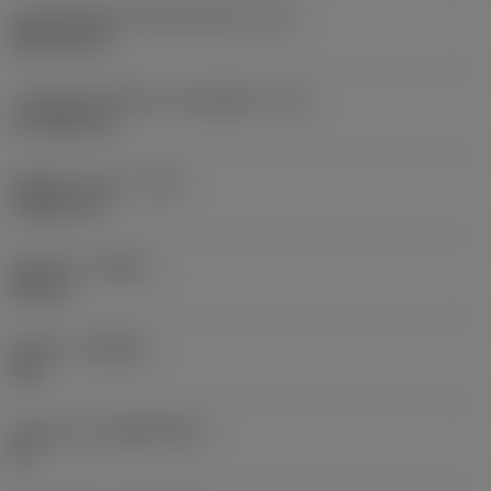
Codice della forma dell'inserto
(SC)
Rhombic 80
Lunghezza effettiva del tagliente
(LE)
17,7439 mm
Raggio di punta
(RE)
1,5875 mm
Versione
(HAND)
Neutral
Qualità
(GRADE)
235
Substrato
(SUBSTRATE)
HC