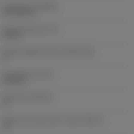
Rivestimento
(COATING)
CVD TiCN+TiN
Spessore dell'inserto
(S)
6,35 mm
Angolo di spoglia inferiore principale
(AN)
0 °
Peso dell'articolo
(WT)
0,0262 kg
Sede inserto
(SSC_M)
19
Codice misura sede inserto, in pollici
(SSC_N)
3/4