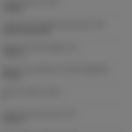
Tipo di operazione
(CTPT)
roughing
Codice tipo di montaggio inserto (metrico)
(IFS)
Cylindrical fixing hole
Diametro del foro di fissaggio
(D1)
7,925 mm
Misura e forma dell'inserto
(CUTINT_SIZESHAPE)
CN1906
Numero di taglienti
(CEDC)
2
Diametro del cerchio inscritto
(IC)
19,05 mm