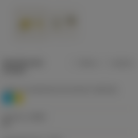
Specifiche dei
Metrica
Imperiale
prodotti
Livello 1 di classificazione del materiale
(TMC1ISO)
P
M
Geometria
(CBMD)
HR