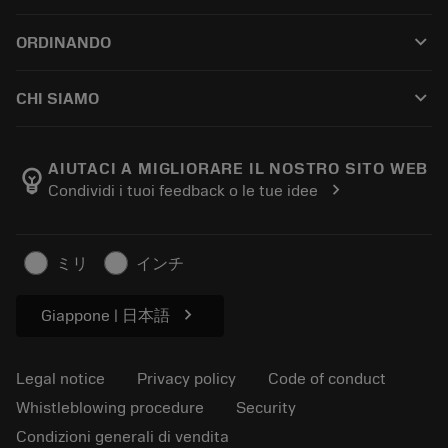
Customer service
Riciclaggio
keyboard_arrow_down
ORDINANDO
Distributors and specialists
Ricondizionamento
How to buy
Guides and tutorials
Tailor Made
keyboard_arrow_down
CHI SIAMO
Order
Calculators and apps
About Sandvik Coromant
Return
Catalogues and handbooks
Manufacturing wellness
Track your order
AIUTACI A MIGLIORARE IL NOSTRO SITO WEB
emoji_objects
chevron_right
Condividi i tuoi feedback o le tue idee
Career
Make a quotation
Sustainable business
Articoli
ミリ
インチ
For press
chevron_right
Giappone | 日本語
Legal notice
Privacy policy
Code of conduct
Whistleblowing procedure
Security
Condizioni generali di vendita