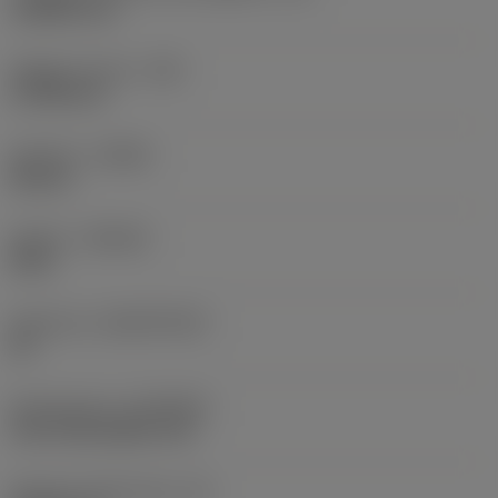
15,8063 mm
Raggio di punta
(RE)
0,7938 mm
Versione
(HAND)
Neutral
Qualità
(GRADE)
4415
Substrato
(SUBSTRATE)
HC
Rivestimento
(COATING)
CVD TiCN+Al2O3+TiN
Spessore dell'inserto
(S)