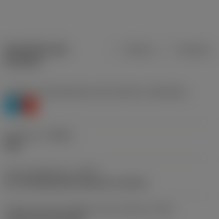
Specifiche dei
Metrica
Imperiale
prodotti
Livello 1 di classificazione del materiale
(TMC1ISO)
P
K
Geometria
(CBMD)
PMC
Tipo di operazione
(CTPT)
pre-machining with demand on surface
Codice tipo di montaggio inserto (metrico)
(IFS)