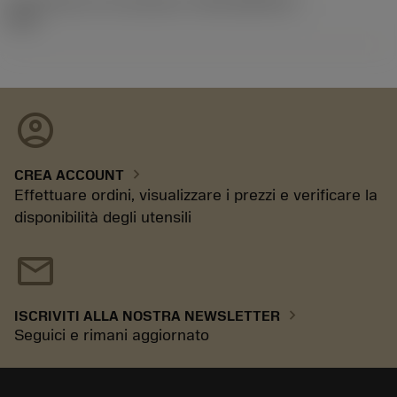
ID pacchetto di introduzione
(RELEASEPACK)
21.2
account_circle
chevron_right
CREA ACCOUNT
Effettuare ordini, visualizzare i prezzi e verificare la
disponibilità degli utensili
mail
chevron_right
ISCRIVITI ALLA NOSTRA NEWSLETTER
Seguici e rimani aggiornato