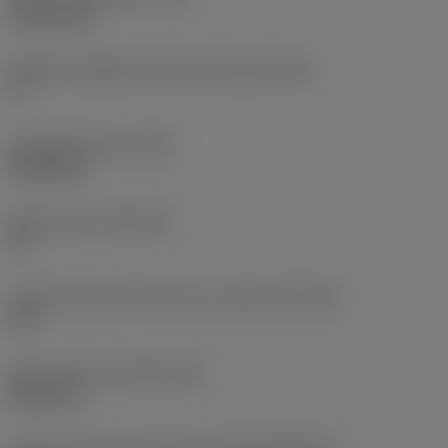
4,7625 mm
Angolo di spoglia inferiore principale
(AN)
0 °
Peso dell'articolo
(WT)
0,0084 kg
Sede inserto
(SSC_M)
16
Codice misura sede inserto, in pollici
(SSC_N)
3/8
Data di lancio
(ValFrom20)
24/09/21