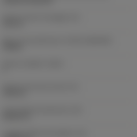
Cylindrical fixing hole
Diametro del foro di fissaggio
(D1)
3,81 mm
Misura e forma dell'inserto
(CUTINT_SIZESHAPE)
VN1604
Numero di taglienti
(CEDC)
4
Diametro del cerchio inscritto
(IC)
9,525 mm
Codice della forma dell'inserto
(SC)
Rhombic 35
Lunghezza effettiva del tagliente
(LE)