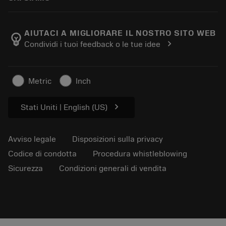
Ordine
Calcolatrici e app
Informazioni su Sandvik Coromant
Restituisci
Cataloghi e manuali
Benessere manifatturiero
Traccia il tuo ordine
AIUTACI A MIGLIORARE IL NOSTRO SITO WEB
emoji_objects
chevron_right
Condividi i tuoi feedback o le tue idee
Carriera
Fai un preventivo
Business sostenibile
Articoli
Metric
Inch
Per pressa
chevron_right
Stati Uniti | English (US)
Avviso legale
Disposizioni sulla privacy
Codice di condotta
Procedura whistleblowing
Sicurezza
Condizioni generali di vendita