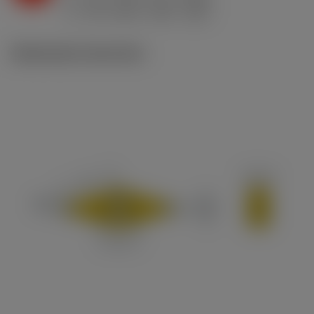
ex
v
270 m/min (290 - 255)
c
Illustrazioni tecniche