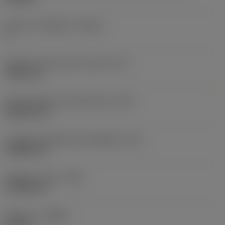
Numero di taglienti
(CEDC)
4
Diametro del cerchio inscritto
(IC)
9,525 mm
Codice della forma dell'inserto
(SC)
Rhombic 35
Lunghezza effettiva del tagliente
(LE)
15,806 mm
Raggio di punta
(RE)
0,7938 mm
Versione
(HAND)