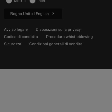
Metric
Inch
Per pressa
chevron_right
Regno Unito | English
Avviso legale
Disposizioni sulla privacy
Codice di condotta
Procedura whistleblowing
Sicurezza
Condizioni generali di vendita