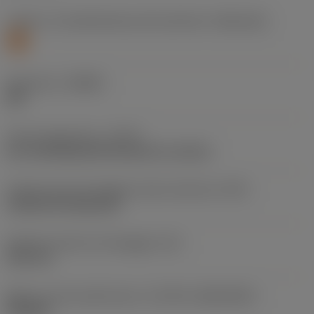
Livello 1 di classificazione del materiale
(TMC1ISO)
S
Geometria
(CBMD)
SM
Tipo di operazione
(CTPT)
pre-machining with demand on surface
Codice tipo di montaggio inserto (metrico)
(IFS)
Cylindrical fixing hole
Diametro del foro di fissaggio
(D1)
3,81 mm
Misura e forma dell'inserto
(CUTINT_SIZESHAPE)
VN1604