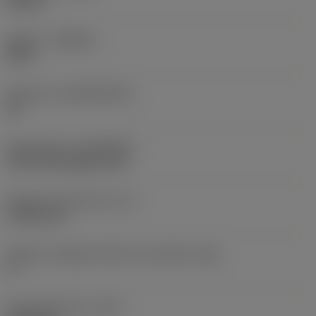
Neutral
Qualità
(GRADE)
S05F
Substrato
(SUBSTRATE)
HC
Rivestimento
(COATING)
CVD TiCrN+Al2O3+TiN
Spessore dell'inserto
(S)
4,7625 mm
Angolo di spoglia inferiore principale
(AN)
0 °
Peso dell'articolo
(WT)