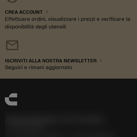
chevron_right
CREA ACCOUNT
Effettuare ordini, visualizzare i prezzi e verificare la
disponibilità degli utensili
mail
chevron_right
ISCRIVITI ALLA NOSTRA NEWSLETTER
Seguici e rimani aggiornato
Sandvik Italia SpA - Div. Coromant
phone
02 94752020
Via A. Raimondi, 13 Milano - P. IVA 00750020158