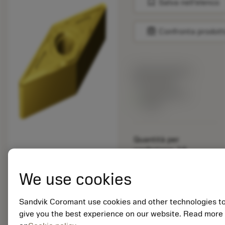
bookmark
Salva nell'elenco
balance
Confronta prodott
Prezzo di listino:
32.10 EUR
Disponibile a
stock
Quantità per
confezione: 10
ISO: VNMG 16 04 08-
SM S05F
We use cookies
ID materiale: 5915144
Sandvik Coromant use cookies and other technologies t
EAN: 25915144
give you the best experience on our website. Read more
ANSI: VNMG 332-SM