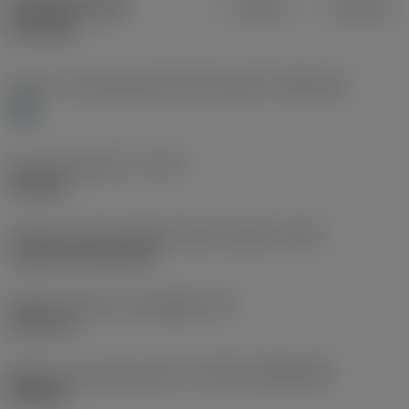
Specifiche dei
Metrica
Imperiale
prodotti
Livello 1 di classificazione del materiale
(TMC1ISO)
H
Tipo di operazione
(CTPT)
finishing
Codice tipo di montaggio inserto (metrico)
(IFS)
Cylindrical fixing hole
Diametro del foro di fissaggio
(D1)
5,156 mm
Misura e forma dell'inserto
(CUTINT_SIZESHAPE)
WN0804