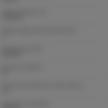
Spessore dell'inserto
(S)
4,7625 mm
Angolo di spoglia inferiore principale
(AN)
0 °
Peso dell'articolo
(WT)
0,0092 kg
Sede inserto
(SSC_M)
08
Codice misura sede inserto, in pollici
(SSC_N)
1/2
Data di lancio
(ValFrom20)