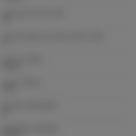
Angolo della superficie
(GB)
25 °
Angolo di spoglia superiore dell'inserto
(GAN)
0 °
Versione
(HAND)
Neutral
Qualità
(GRADE)
7115
Substrato
(SUBSTRATE)
BC
Rivestimento
(COATING)
PVD TiN