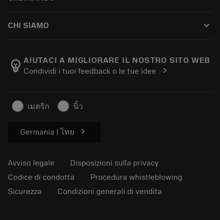
Ricondizionamento
Tailor Made
Come acquistare
Conoscenza tecnica
Cataloghi
keyboard_arrow_down
CHI SIAMO
Ordina
E-learning
Carriere
Aggiungi al carrello dei resi
Eventi e formazione
Informazioni su Sandvik Coromant
Traccia il tuo ordine
Tool ID
AIUTACI A MIGLIORARE IL NOSTRO SITO WEB
emoji_objects
chevron_right
Condividi i tuoi feedback o le tue idee
Dove siamo
FAQ
Per la stampa
Contatti
Informazioni sulla sicurezza
เมตริก
นิ้ว
Sostenibilità
chevron_right
Germania | ไทย
Avviso legale
Disposizioni sulla privacy
Codice di condotta
Procedura whistleblowing
Sicurezza
Condizioni generali di vendita