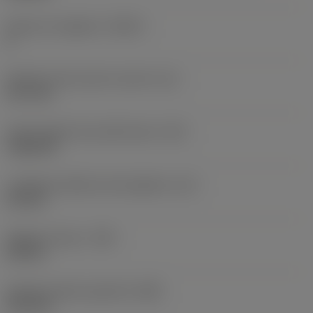
Numero di taglienti
(CEDC)
6
Diametro del cerchio inscritto
(IC)
12,7 mm
Codice della forma dell'inserto
(SC)
Trigon 80
Lunghezza effettiva del tagliente
(LE)
2,5 mm
Raggio di punta
(RE)
0,8 mm
Ampiezza della superficie
(BN)
0,15 mm