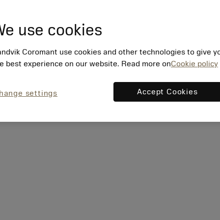
e use cookies
ndvik Coromant use cookies and other technologies to give y
e best experience on our website. Read more on
Cookie policy
Accept Cookies
hange settings