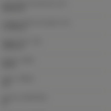
Codice della forma dell'inserto
(SC)
Rhombic 80
Lunghezza effettiva del tagliente
(LE)
17,7439 mm
Raggio di punta
(RE)
1,5875 mm
Versione
(HAND)
Neutral
Qualità
(GRADE)
235
Substrato
(SUBSTRATE)
HC