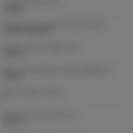
Tipo di operazione
(CTPT)
roughing
Codice tipo di montaggio inserto (metrico)
(IFS)
Cylindrical fixing hole
Diametro del foro di fissaggio
(D1)
7,925 mm
Misura e forma dell'inserto
(CUTINT_SIZESHAPE)
CN1906
Numero di taglienti
(CEDC)
2
Diametro del cerchio inscritto
(IC)
19,05 mm