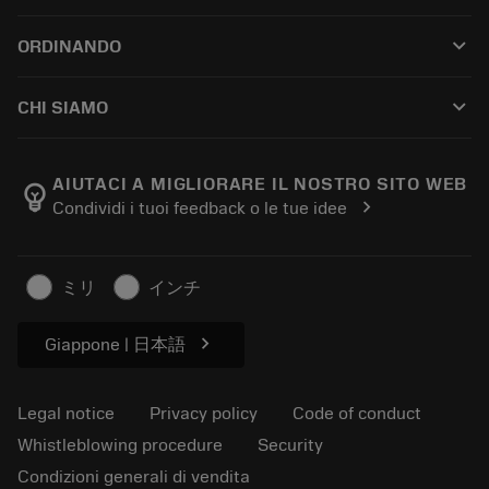
Customer service
Riciclaggio
keyboard_arrow_down
ORDINANDO
Distributors and specialists
Ricondizionamento
How to buy
Guides and tutorials
Tailor Made
keyboard_arrow_down
CHI SIAMO
Order
Calculators and apps
About Sandvik Coromant
Return
Catalogues and handbooks
Manufacturing wellness
Track your order
AIUTACI A MIGLIORARE IL NOSTRO SITO WEB
emoji_objects
chevron_right
Condividi i tuoi feedback o le tue idee
Career
Make a quotation
Sustainable business
Articoli
ミリ
インチ
For press
chevron_right
Giappone | 日本語
Legal notice
Privacy policy
Code of conduct
Whistleblowing procedure
Security
Condizioni generali di vendita