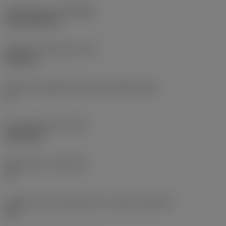
Rivestimento
(COATING)
CVD TiCN+TiN
Spessore dell'inserto
(S)
6,35 mm
Angolo di spoglia inferiore principale
(AN)
0 °
Peso dell'articolo
(WT)
0,0262 kg
Sede inserto
(SSC_M)
19
Codice misura sede inserto, in pollici
(SSC_N)
3/4