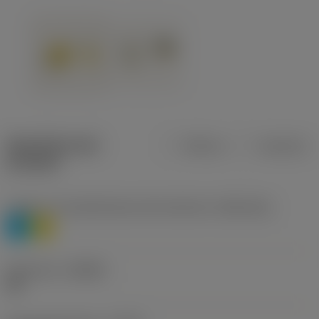
Specifiche dei
Metrica
Imperiale
prodotti
Livello 1 di classificazione del materiale
(TMC1ISO)
P
M
Geometria
(CBMD)
HR