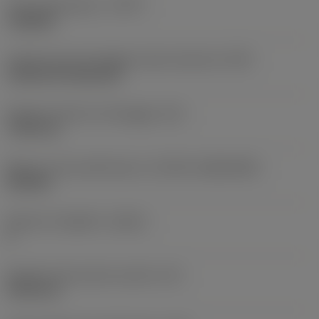
Tipo di operazione
(CTPT)
roughing
Codice tipo di montaggio inserto (metrico)
(IFS)
Cylindrical fixing hole
Diametro del foro di fissaggio
(D1)
7,925 mm
Misura e forma dell'inserto
(CUTINT_SIZESHAPE)
CN1906
Numero di taglienti
(CEDC)
2
Diametro del cerchio inscritto
(IC)
19,05 mm