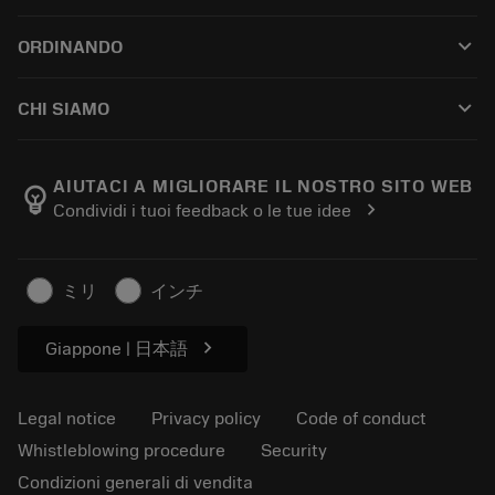
Customer service
Riciclaggio
keyboard_arrow_down
ORDINANDO
Distributors and specialists
Ricondizionamento
How to buy
Guides and tutorials
Tailor Made
keyboard_arrow_down
CHI SIAMO
Order
Calculators and apps
About Sandvik Coromant
Return
Catalogues and handbooks
Manufacturing wellness
Track your order
AIUTACI A MIGLIORARE IL NOSTRO SITO WEB
emoji_objects
chevron_right
Condividi i tuoi feedback o le tue idee
Career
Make a quotation
Sustainable business
Articoli
ミリ
インチ
For press
chevron_right
Giappone | 日本語
Legal notice
Privacy policy
Code of conduct
Whistleblowing procedure
Security
Condizioni generali di vendita