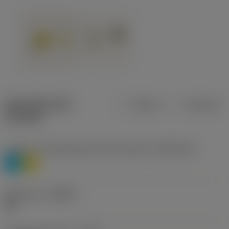
Specifiche dei
Metrica
Imperiale
prodotti
Livello 1 di classificazione del materiale
(TMC1ISO)
P
M
Geometria
(CBMD)
HR