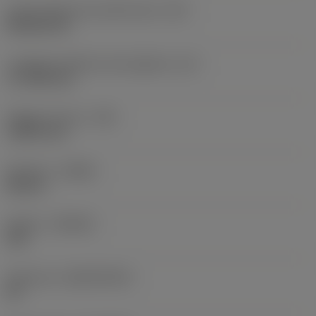
Codice della forma dell'inserto
(SC)
Rhombic 80
Lunghezza effettiva del tagliente
(LE)
17,7439 mm
Raggio di punta
(RE)
1,5875 mm
Versione
(HAND)
Neutral
Qualità
(GRADE)
235
Substrato
(SUBSTRATE)
HC