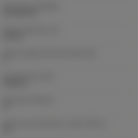
Rivestimento
(COATING)
CVD TiCN+TiN
Spessore dell'inserto
(S)
6,35 mm
Angolo di spoglia inferiore principale
(AN)
0 °
Peso dell'articolo
(WT)
0,0262 kg
Sede inserto
(SSC_M)
19
Codice misura sede inserto, in pollici
(SSC_N)
3/4