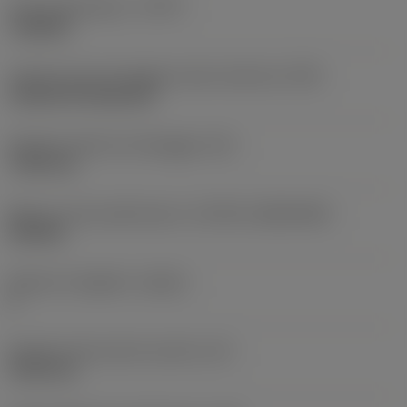
Tipo di operazione
(CTPT)
roughing
Codice tipo di montaggio inserto (metrico)
(IFS)
Cylindrical fixing hole
Diametro del foro di fissaggio
(D1)
7,925 mm
Misura e forma dell'inserto
(CUTINT_SIZESHAPE)
CN1906
Numero di taglienti
(CEDC)
2
Diametro del cerchio inscritto
(IC)
19,05 mm