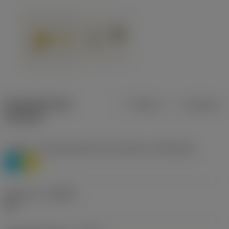
Specifiche dei
Metrica
Imperiale
prodotti
Livello 1 di classificazione del materiale
(TMC1ISO)
P
M
Geometria
(CBMD)
HR