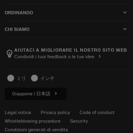
Customer service
Riciclaggio
keyboard_arrow_down
ORDINANDO
Distributors and specialists
Ricondizionamento
How to buy
Guides and tutorials
Tailor Made
keyboard_arrow_down
CHI SIAMO
Order
Calculators and apps
About Sandvik Coromant
Return
Catalogues and handbooks
Manufacturing wellness
Track your order
AIUTACI A MIGLIORARE IL NOSTRO SITO WEB
emoji_objects
chevron_right
Condividi i tuoi feedback o le tue idee
Career
Make a quotation
Sustainable business
Articoli
ミリ
インチ
For press
chevron_right
Giappone | 日本語
Legal notice
Privacy policy
Code of conduct
Whistleblowing procedure
Security
Condizioni generali di vendita