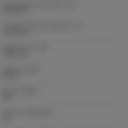
Codice della forma dell'inserto
(SC)
Rhombic 80
Lunghezza effettiva del tagliente
(LE)
17,7439 mm
Raggio di punta
(RE)
1,5875 mm
Versione
(HAND)
Neutral
Qualità
(GRADE)
235
Substrato
(SUBSTRATE)
HC