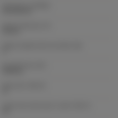
Rivestimento
(COATING)
CVD TiCN+TiN
Spessore dell'inserto
(S)
6,35 mm
Angolo di spoglia inferiore principale
(AN)
0 °
Peso dell'articolo
(WT)
0,0262 kg
Sede inserto
(SSC_M)
19
Codice misura sede inserto, in pollici
(SSC_N)
3/4