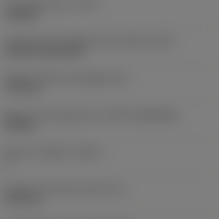
Tipo di operazione
(CTPT)
roughing
Codice tipo di montaggio inserto (metrico)
(IFS)
Cylindrical fixing hole
Diametro del foro di fissaggio
(D1)
7,925 mm
Misura e forma dell'inserto
(CUTINT_SIZESHAPE)
CN1906
Numero di taglienti
(CEDC)
2
Diametro del cerchio inscritto
(IC)
19,05 mm