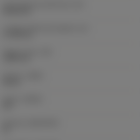
Codice della forma dell'inserto
(SC)
Rhombic 80
Lunghezza effettiva del tagliente
(LE)
17,7439 mm
Raggio di punta
(RE)
1,5875 mm
Versione
(HAND)
Neutral
Qualità
(GRADE)
235
Substrato
(SUBSTRATE)
HC