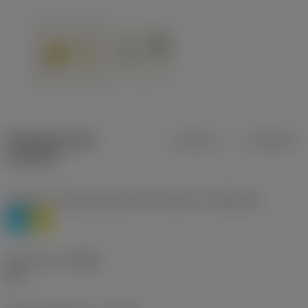
Specifiche dei
Metrica
Imperiale
prodotti
Livello 1 di classificazione del materiale
(TMC1ISO)
P
M
Geometria
(CBMD)
HR