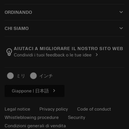
Customer service
Riciclaggio
keyboard_arrow_down
ORDINANDO
Distributors and specialists
Ricondizionamento
How to buy
Guides and tutorials
Tailor Made
keyboard_arrow_down
CHI SIAMO
Order
Calculators and apps
About Sandvik Coromant
Return
Catalogues and handbooks
Manufacturing wellness
Track your order
AIUTACI A MIGLIORARE IL NOSTRO SITO WEB
emoji_objects
chevron_right
Condividi i tuoi feedback o le tue idee
Career
Make a quotation
Sustainable business
Articoli
ミリ
インチ
For press
chevron_right
Giappone | 日本語
Legal notice
Privacy policy
Code of conduct
Whistleblowing procedure
Security
Condizioni generali di vendita