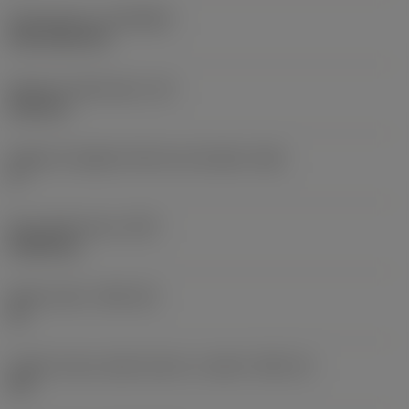
Rivestimento
(COATING)
CVD TiCN+TiN
Spessore dell'inserto
(S)
6,35 mm
Angolo di spoglia inferiore principale
(AN)
0 °
Peso dell'articolo
(WT)
0,0262 kg
Sede inserto
(SSC_M)
19
Codice misura sede inserto, in pollici
(SSC_N)
3/4