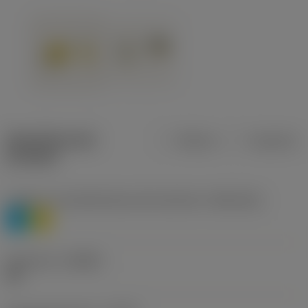
Specifiche dei
Metrica
Imperiale
prodotti
Livello 1 di classificazione del materiale
(TMC1ISO)
P
M
Geometria
(CBMD)
HR