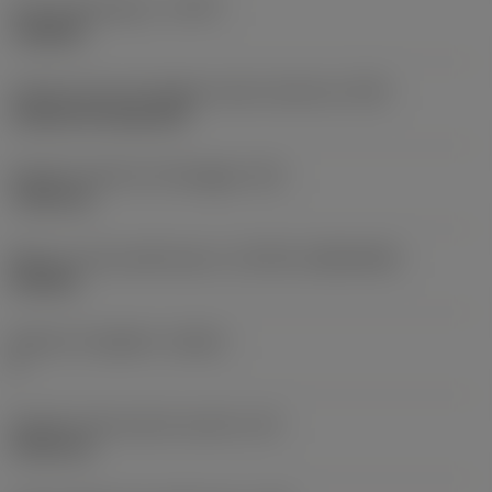
Tipo di operazione
(CTPT)
roughing
Codice tipo di montaggio inserto (metrico)
(IFS)
Cylindrical fixing hole
Diametro del foro di fissaggio
(D1)
7,925 mm
Misura e forma dell'inserto
(CUTINT_SIZESHAPE)
CN1906
Numero di taglienti
(CEDC)
2
Diametro del cerchio inscritto
(IC)
19,05 mm