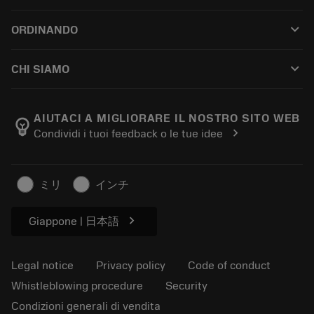
Customer service
Riciclaggio
keyboard_arrow_down
ORDINANDO
Distributors and specialists
Ricondizionamento
How to buy
Guides and tutorials
Tailor Made
keyboard_arrow_down
CHI SIAMO
Order
Calculators and apps
About Sandvik Coromant
Return
Catalogues and handbooks
Manufacturing wellness
Track your order
AIUTACI A MIGLIORARE IL NOSTRO SITO WEB
emoji_objects
chevron_right
Condividi i tuoi feedback o le tue idee
Career
Make a quotation
Sustainable business
Articoli
ミリ
インチ
For press
chevron_right
Giappone | 日本語
Legal notice
Privacy policy
Code of conduct
Whistleblowing procedure
Security
Condizioni generali di vendita