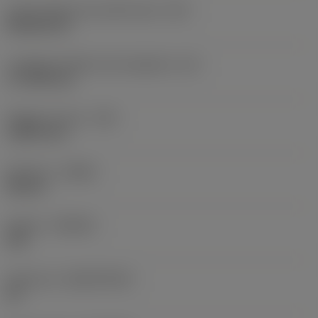
Codice della forma dell'inserto
(SC)
Rhombic 80
Lunghezza effettiva del tagliente
(LE)
17,7439 mm
Raggio di punta
(RE)
1,5875 mm
Versione
(HAND)
Neutral
Qualità
(GRADE)
235
Substrato
(SUBSTRATE)
HC