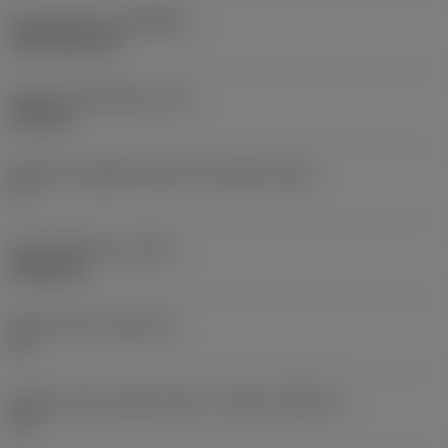
Rivestimento
(COATING)
CVD TiCN+TiN
Spessore dell'inserto
(S)
6,35 mm
Angolo di spoglia inferiore principale
(AN)
0 °
Peso dell'articolo
(WT)
0,0262 kg
Sede inserto
(SSC_M)
19
Codice misura sede inserto, in pollici
(SSC_N)
3/4