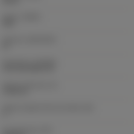
Neutral
Qualità
(GRADE)
S05F
Substrato
(SUBSTRATE)
HC
Rivestimento
(COATING)
CVD TiCrN+Al2O3+TiN
Spessore dell'inserto
(S)
4,7625 mm
Angolo di spoglia inferiore principale
(AN)
0 °
Peso dell'articolo
(WT)