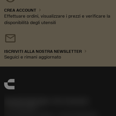
chevron_right
CREA ACCOUNT
Effettuare ordini, visualizzare i prezzi e verificare la
disponibilità degli utensili
mail
chevron_right
ISCRIVITI ALLA NOSTRA NEWSLETTER
Seguici e rimani aggiornato
Sandvik Italia SpA - Div. Coromant
phone
02 94752020
Via A. Raimondi, 13 Milano - P. IVA 00750020158