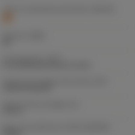
Livello 1 di classificazione del materiale
(TMC1ISO)
S
Geometria
(CBMD)
SM
Tipo di operazione
(CTPT)
pre-machining with demand on surface
Codice tipo di montaggio inserto (metrico)
(IFS)
Cylindrical fixing hole
Diametro del foro di fissaggio
(D1)
3,81 mm
Misura e forma dell'inserto
(CUTINT_SIZESHAPE)
TN1604