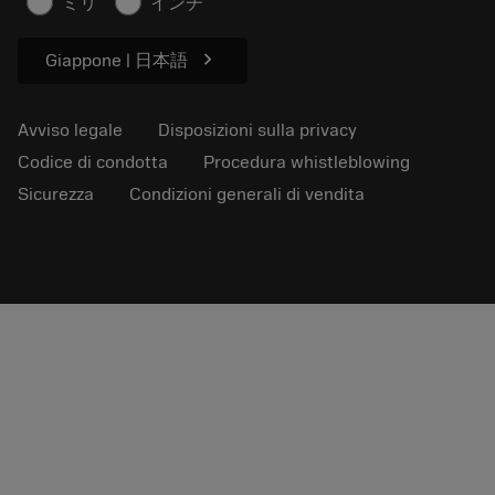
ミリ
インチ
Per pressa
chevron_right
Giappone | 日本語
Avviso legale
Disposizioni sulla privacy
Codice di condotta
Procedura whistleblowing
Sicurezza
Condizioni generali di vendita