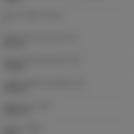
Numero di taglienti
(CEDC)
6
Diametro del cerchio inscritto
(IC)
9,525 mm
Codice della forma dell'inserto
(SC)
Triangular
Lunghezza effettiva del tagliente
(LE)
13,564 mm
Raggio di punta
(RE)
1,1906 mm
Versione
(HAND)