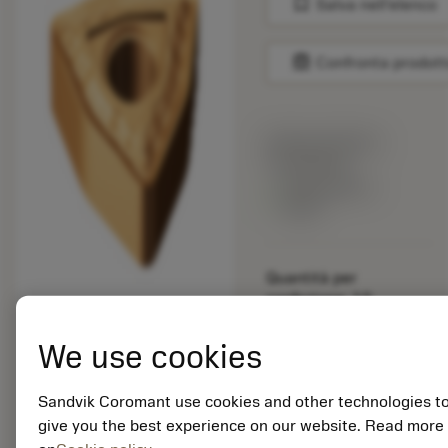
bookmark
Salva nell'elenco
balance
Confronta prodott
Prezzo di listino:
15.40 EUR
Disponibile a
stock
Quantità per
confezione: 10
ISO: WNMG 08 04 08-
QM 1115
We use cookies
ID materiale: 5915109
Sandvik Coromant use cookies and other technologies t
EAN: 25915109
give you the best experience on our website. Read more
ANSI: TNMG 333-SM