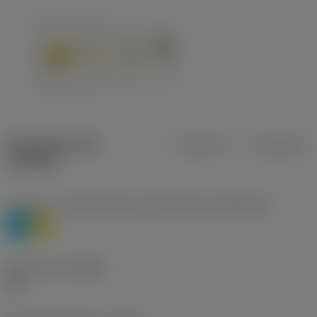
Specifiche dei
Metrica
Imperiale
prodotti
Livello 1 di classificazione del materiale
(TMC1ISO)
P
M
Geometria
(CBMD)
HR