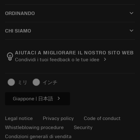
Customer service
Riciclaggio
keyboard_arrow_down
ORDINANDO
Distributors and specialists
Ricondizionamento
How to buy
Guides and tutorials
Tailor Made
keyboard_arrow_down
CHI SIAMO
Order
Calculators and apps
About Sandvik Coromant
Return
Catalogues and handbooks
Manufacturing wellness
Track your order
AIUTACI A MIGLIORARE IL NOSTRO SITO WEB
emoji_objects
chevron_right
Condividi i tuoi feedback o le tue idee
Career
Make a quotation
Sustainable business
Articoli
ミリ
インチ
For press
chevron_right
Giappone | 日本語
Legal notice
Privacy policy
Code of conduct
Whistleblowing procedure
Security
Condizioni generali di vendita