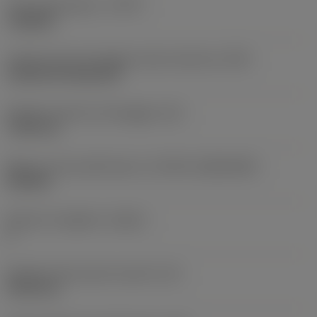
Tipo di operazione
(CTPT)
roughing
Codice tipo di montaggio inserto (metrico)
(IFS)
Cylindrical fixing hole
Diametro del foro di fissaggio
(D1)
7,925 mm
Misura e forma dell'inserto
(CUTINT_SIZESHAPE)
CN1906
Numero di taglienti
(CEDC)
2
Diametro del cerchio inscritto
(IC)
19,05 mm