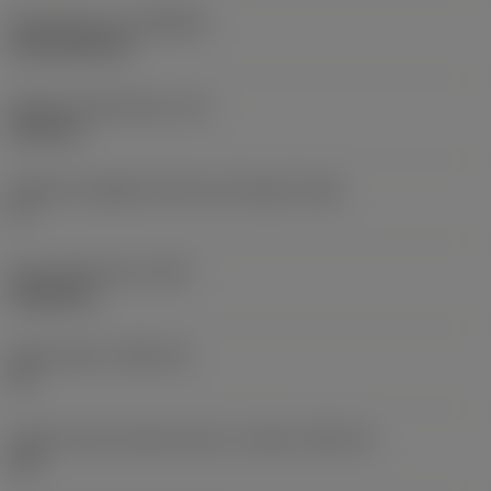
Rivestimento
(COATING)
CVD TiCN+TiN
Spessore dell'inserto
(S)
6,35 mm
Angolo di spoglia inferiore principale
(AN)
0 °
Peso dell'articolo
(WT)
0,0262 kg
Sede inserto
(SSC_M)
19
Codice misura sede inserto, in pollici
(SSC_N)
3/4