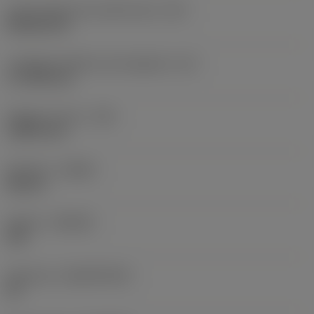
Codice della forma dell'inserto
(SC)
Rhombic 80
Lunghezza effettiva del tagliente
(LE)
17,7439 mm
Raggio di punta
(RE)
1,5875 mm
Versione
(HAND)
Neutral
Qualità
(GRADE)
235
Substrato
(SUBSTRATE)
HC