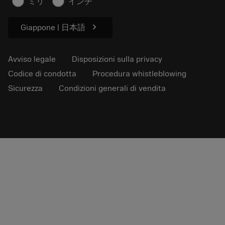
ミリ
インチ
Per pressa
chevron_right
Giappone | 日本語
Avviso legale
Disposizioni sulla privacy
Codice di condotta
Procedura whistleblowing
Sicurezza
Condizioni generali di vendita