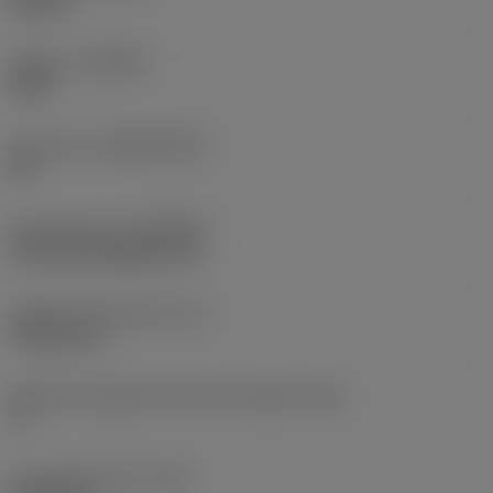
Neutral
Qualità
(GRADE)
S05F
Substrato
(SUBSTRATE)
HC
Rivestimento
(COATING)
CVD TiCrN+Al2O3+TiN
Spessore dell'inserto
(S)
4,7625 mm
Angolo di spoglia inferiore principale
(AN)
0 °
Peso dell'articolo
(WT)