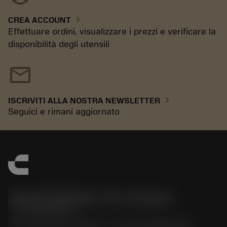
chevron_right
CREA ACCOUNT
Effettuare ordini, visualizzare i prezzi e verificare la
disponibilità degli utensili
mail
chevron_right
ISCRIVITI ALLA NOSTRA NEWSLETTER
Seguici e rimani aggiornato
Sandvik Italia SpA - Div. Coromant
phone
02 94752020
Via A. Raimondi, 13 Milano - P. IVA 00750020158