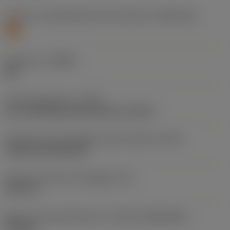
Livello 1 di classificazione del materiale
(TMC1ISO)
S
Geometria
(CBMD)
SM
Tipo di operazione
(CTPT)
pre-machining with demand on surface
Codice tipo di montaggio inserto (metrico)
(IFS)
Cylindrical fixing hole
Diametro del foro di fissaggio
(D1)
3,81 mm
Misura e forma dell'inserto
(CUTINT_SIZESHAPE)
TN1604