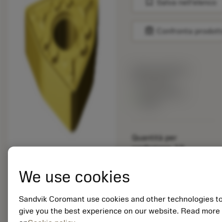
bookmark
Salva nell'elenco
balance
Confronta prodott
Prezzo di listino:
15.40 EUR
Disponibile a
stock
Quantità per
confezione: 10
ISO: WNMG 08 04 08-
WM 3005
We use cookies
ID materiale: 5915109
Sandvik Coromant use cookies and other technologies t
EAN: 25915109
give you the best experience on our website. Read more
ANSI: TNMG 333-SM