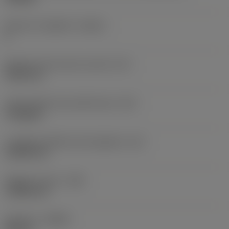
Numero di taglienti
(CEDC)
6
Diametro del cerchio inscritto
(IC)
9,525 mm
Codice della forma dell'inserto
(SC)
Triangular
Lunghezza effettiva del tagliente
(LE)
13,564 mm
Raggio di punta
(RE)
1,1906 mm
Versione
(HAND)