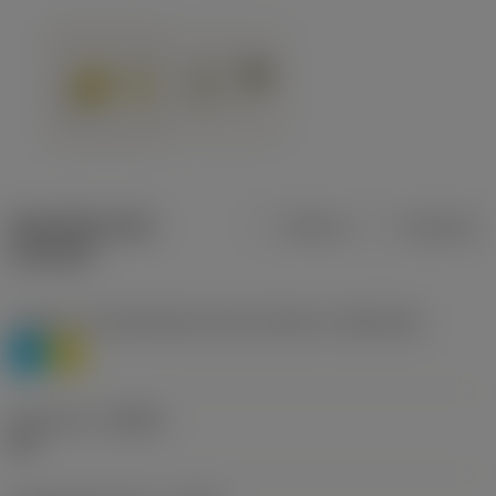
Specifiche dei
Metrica
Imperiale
prodotti
Livello 1 di classificazione del materiale
(TMC1ISO)
P
M
Geometria
(CBMD)
HR