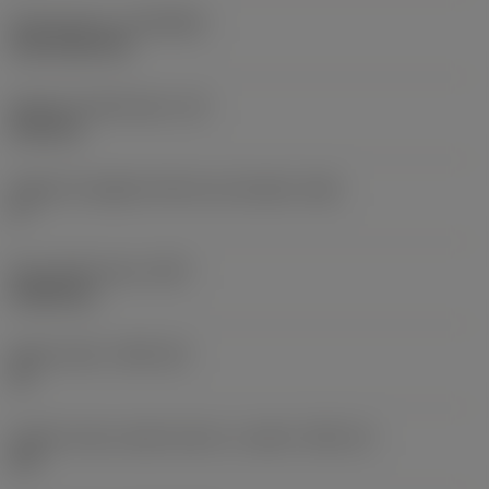
Rivestimento
(COATING)
CVD TiCN+TiN
Spessore dell'inserto
(S)
6,35 mm
Angolo di spoglia inferiore principale
(AN)
0 °
Peso dell'articolo
(WT)
0,0262 kg
Sede inserto
(SSC_M)
19
Codice misura sede inserto, in pollici
(SSC_N)
3/4