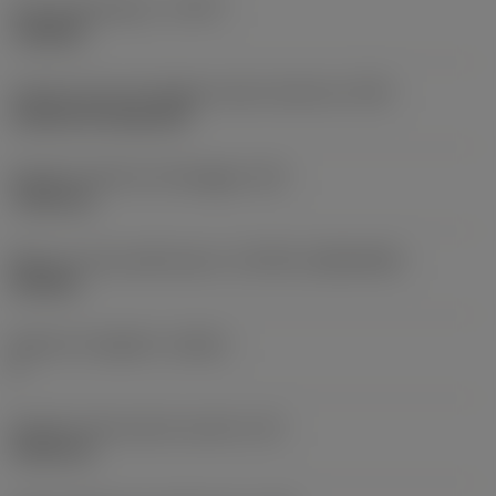
Tipo di operazione
(CTPT)
roughing
Codice tipo di montaggio inserto (metrico)
(IFS)
Cylindrical fixing hole
Diametro del foro di fissaggio
(D1)
7,925 mm
Misura e forma dell'inserto
(CUTINT_SIZESHAPE)
CN1906
Numero di taglienti
(CEDC)
2
Diametro del cerchio inscritto
(IC)
19,05 mm