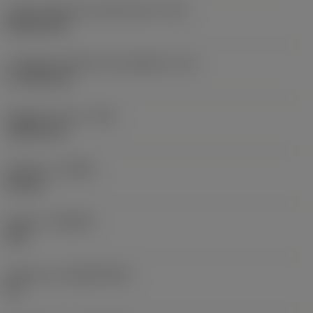
Codice della forma dell'inserto
(SC)
Rhombic 80
Lunghezza effettiva del tagliente
(LE)
17,7439 mm
Raggio di punta
(RE)
1,5875 mm
Versione
(HAND)
Neutral
Qualità
(GRADE)
235
Substrato
(SUBSTRATE)
HC