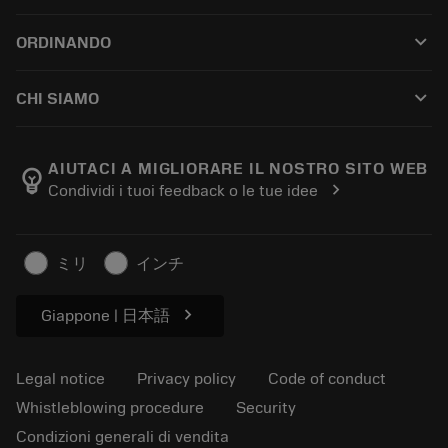
Customer service
Riciclaggio
keyboard_arrow_down
ORDINANDO
Distributors and specialists
Ricondizionamento
How to buy
Guides and tutorials
Tailor Made
keyboard_arrow_down
CHI SIAMO
Order
Calculators and apps
About Sandvik Coromant
Return
Catalogues and handbooks
Manufacturing wellness
Track your order
AIUTACI A MIGLIORARE IL NOSTRO SITO WEB
emoji_objects
chevron_right
Condividi i tuoi feedback o le tue idee
Career
Make a quotation
Sustainable business
Articoli
ミリ
インチ
For press
chevron_right
Giappone | 日本語
Legal notice
Privacy policy
Code of conduct
Whistleblowing procedure
Security
Condizioni generali di vendita