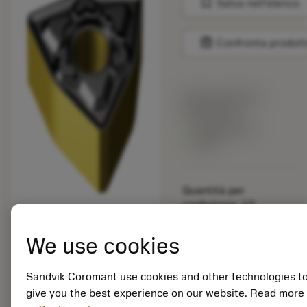
bookmark
Salva nell'elenco
balance
Confronta prodott
Prezzo di listino:
18.25 EUR
Disponibile a
stock
Quantità per
confezione: 10
ISO: WNMG 08 04 16-
KM 3225
We use cookies
ID materiale: 6868547
Sandvik Coromant use cookies and other technologies t
EAN:
give you the best experience on our website. Read more
7323220266647