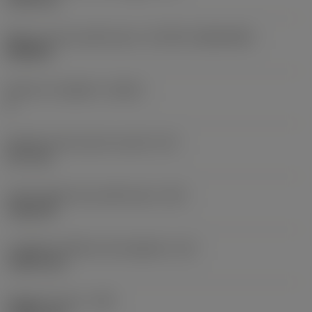
Misura e forma dell'inserto
(CUTINT_SIZESHAPE)
WN0804
Numero di taglienti
(CEDC)
6
Diametro del cerchio inscritto
(IC)
12,7 mm
Codice della forma dell'inserto
(SC)
Trigon 80
Lunghezza effettiva del tagliente
(LE)
7,0873 mm
Raggio di punta
(RE)