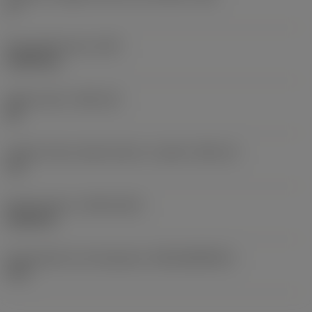
0 °
Peso dell'articolo
(WT)
0,0092 kg
Sede inserto
(SSC_M)
08
Codice misura sede inserto, in pollici
(SSC_N)
1/2
Data di lancio
(ValFrom20)
22/09/15
ID pacchetto di introduzione
(RELEASEPACK)
15.2