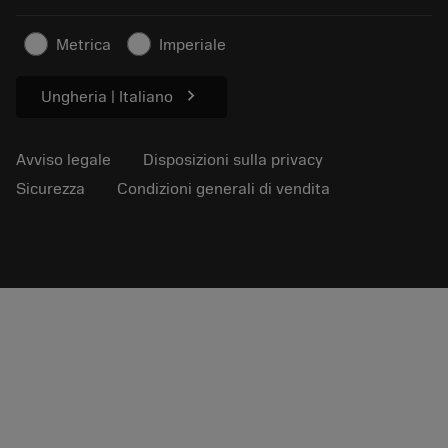
Per la stampa
Contatti
Informazioni sulla sicurezza
Metrica
Imperiale
Sostenibilità
chevron_right
Ungheria | Italiano
Avviso legale
Disposizioni sulla privacy
Sicurezza
Condizioni generali di vendita