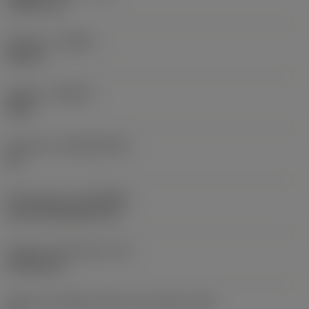
1,5875 mm
Versione
(HAND)
Neutral
Qualità
(GRADE)
3225
Substrato
(SUBSTRATE)
HC
Rivestimento
(COATING)
CVD TiCN+Al2O3+TiN
Spessore dell'inserto
(S)
4,7625 mm
Angolo di spoglia inferiore principale
(AN)