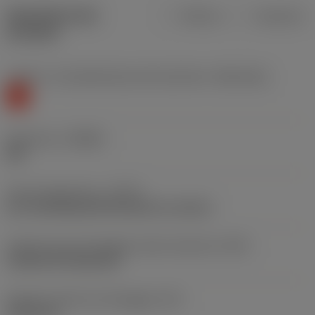
Specifiche dei
Metrica
Imperiale
prodotti
Livello 1 di classificazione del materiale
(TMC1ISO)
K
Geometria
(CBMD)
KM
Tipo di operazione
(CTPT)
pre-machining with demand on surface
Codice tipo di montaggio inserto (metrico)
(IFS)
Cylindrical fixing hole
Diametro del foro di fissaggio
(D1)
5,156 mm