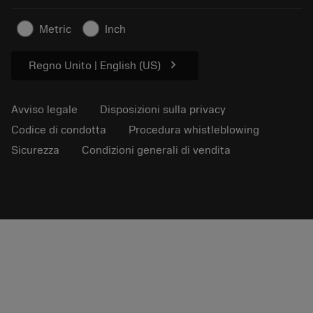
Per la stampa
Contatti
Informazioni sulla sicurezza
Metric
Inch
Sostenibilità
chevron_right
Regno Unito | English (US)
Avviso legale
Disposizioni sulla privacy
Codice di condotta
Procedura whistleblowing
Sicurezza
Condizioni generali di vendita