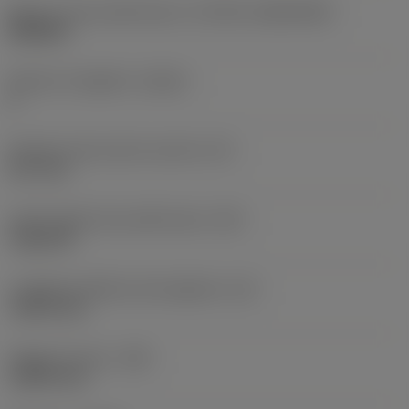
Misura e forma dell'inserto
(CUTINT_SIZESHAPE)
WN0804
Numero di taglienti
(CEDC)
6
Diametro del cerchio inscritto
(IC)
12,7 mm
Codice della forma dell'inserto
(SC)
Trigon 80
Lunghezza effettiva del tagliente
(LE)
7,0873 mm
Raggio di punta
(RE)
1,5875 mm