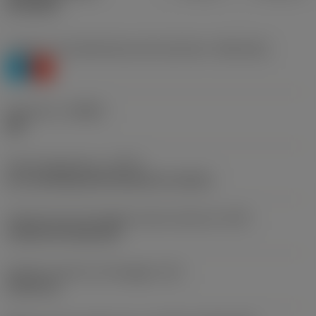
prodotti
Livello 1 di classificazione del materiale
(TMC1ISO)
P
K
Geometria
(CBMD)
QM
Tipo di operazione
(CTPT)
pre-machining with demand on surface
Codice tipo di montaggio inserto (metrico)
(IFS)
Cylindrical fixing hole
Diametro del foro di fissaggio
(D1)
5,156 mm