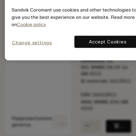
taglio.
Sandvik Coromant use cookies and other technologies t
give you the best experience on our website. Read more
Prezzo di listino:
on
Cookie policy
19.70 EUR
Non disponibile
Accept Cookies
Change settings
Quantità per
confezione: 10
ISO: WNMG 08 04 16-
QM 4315
ID materiale: 6612811
EAN: 26612811
ANSI: WNMG 434-QM
4315
Rappresentazione
deployed_code
Mostra modello 3D
remove
add
generica
shopping_cart
Aggiung