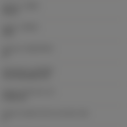
Versione
(HAND)
Neutral
Qualità
(GRADE)
4315
Substrato
(SUBSTRATE)
HC
Rivestimento
(COATING)
CVD TiCN+Al2O3+TiN
Spessore dell'inserto
(S)
4,7625 mm
Angolo di spoglia inferiore principale
(AN)
0 °