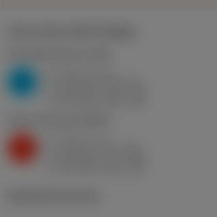
Valori iniziali
(KAPR
95 deg
)
P2.1.Z.AN
,
Durezza: 175 HB
a
4 mm (1.5 - 5)
p
P
f
0.45 mm/r (0.32 - 0.6)
n
h
0.45 mm/r (0.32 - 0.6)
ex
v
295 m/min (325 - 270)
c
K2.2.C.UT
,
Durezza: 245 HB
a
3 mm (1 - 4)
p
K
f
0.35 mm/r (0.3 - 0.55)
n
h
0.35 mm/r (0.3 - 0.55)
ex
v
235 m/min (245 - 210)
c
Illustrazioni tecniche