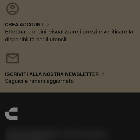
account_circle
chevron_right
CREA ACCOUNT
Effettuare ordini, visualizzare i prezzi e verificare la
disponibilità degli utensili
mail
chevron_right
ISCRIVITI ALLA NOSTRA NEWSLETTER
Seguici e rimani aggiornato
Sandvik Italia SpA - Div. Coromant