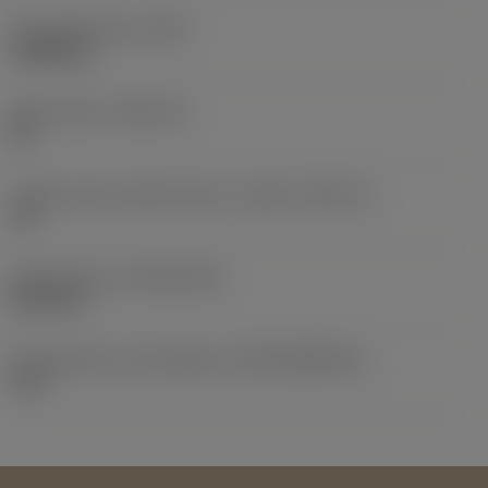
Peso dell'articolo
(WT)
0,0088 kg
Sede inserto
(SSC_M)
08
Codice misura sede inserto, in pollici
(SSC_N)
1/2
Data di lancio
(ValFrom20)
20/09/14
ID pacchetto di introduzione
(RELEASEPACK)
14.2