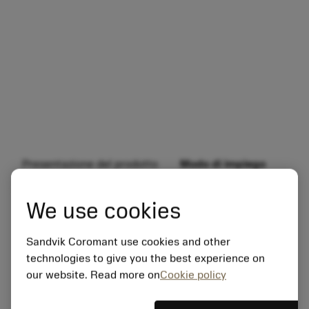
Presentazione del prodotto
Modo di impiego
We use cookies
Sandvik Coromant use cookies and other
technologies to give you the best experience on
our website. Read more on
Cookie policy