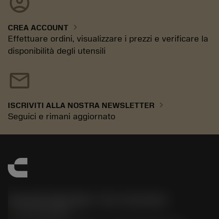
account_circle
chevron_right
CREA ACCOUNT
Effettuare ordini, visualizzare i prezzi e verificare la
disponibilità degli utensili
mail
chevron_right
ISCRIVITI ALLA NOSTRA NEWSLETTER
Seguici e rimani aggiornato
Sandvik Italia SpA - Div. Coromant
phone
02 94752020