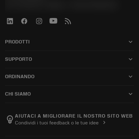
Via A. Raimondi, 13 Milano - P. IVA 00750020158
keyboard_arrow_down
PRODOTTI
เครื่องมือทั้งหมด
keyboard_arrow_down
SUPPORTO
ซอฟต์แวร์ทั้งหมด
ฝ่ายบริการลูกค้า
การรีไซเคิล
keyboard_arrow_down
ORDINANDO
ผู้จัดจำหน่ายและผู้เชี่ยวชาญ
การปรับสภาพใหม่
วิธีซื้อ
คู่มือและบทช่วยสอน
Tailor Made
keyboard_arrow_down
CHI SIAMO
สั่งซื้อ
เครื่องคิดเลขและแอป
เกี่ยวกับ Sandvik Coromant
ส่งคืน
แคตตาล็อกและคู่มืออ้างอิง
Manufacturing Wellness
ติดตามคำสั่งซื้อของคุณ
AIUTACI A MIGLIORARE IL NOSTRO SITO WEB
emoji_objects
chevron_right
Condividi i tuoi feedback o le tue idee
อาชีพ
ทำใบเสนอราคา
ธุรกิจที่ยั่งยืน