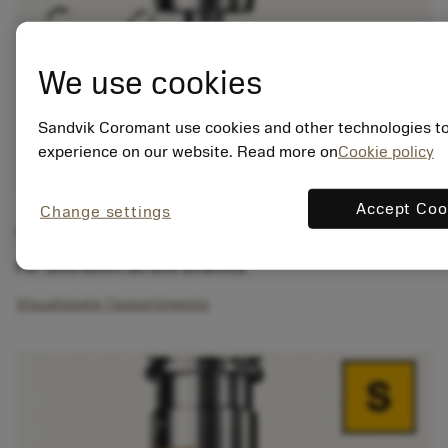
We use cookies
Sandvik Coromant use cookies and other technologies to
experience on our website. Read more on
Cookie policy
Accept Coo
Change settings
Titanio
Per lavorazioni ad alta dinamica
Visualizzate l'assortimento