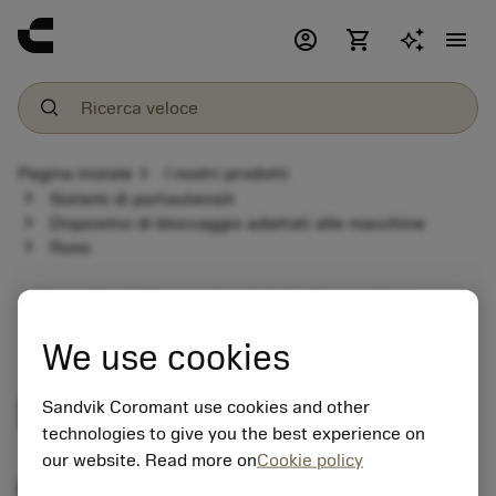
account_circle
shopping_cart
menu
chevron_right
Pagina iniziale
I nostri prodotti
chevron_right
Sistemi di portautensili
chevron_right
Dispositivi di bloccaggio adattati alle macchine
chevron_right
Romi
expand_more
Dispositivi di bloccaggio adattati alle macchine
We use cookies
Romi
Sandvik Coromant use cookies and other
technologies to give you the best experience on
our website. Read more on
Cookie policy
Programma di portautensili