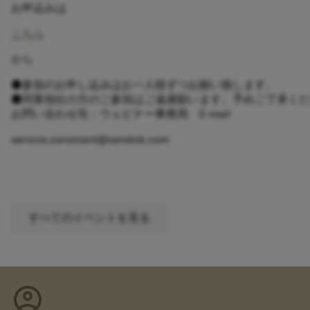
お申込みは
こちら
から
⚫参加のお申し込みはお一人様ずつお願い致します。
⚫同業他社の方のご参加はご遠慮願います。予めご了承くだ
お問い合わせ先：ウェビナー事務局 E-mail
service.coromant@sandvik.com
すべてのイベントを見る
account_circle