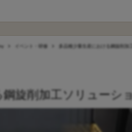
chevron_right
chevron_right
my
イベント・研修
多品種少量生産における鋼旋削加
る鋼旋削加工ソリューシ