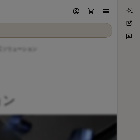
account_circle
shopping_cart
menu
edit_square
3p
工ソリューション
ョン