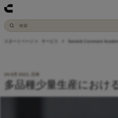
chevron_right
chevron_right
スタートページ
サービス
Sandvik Coromant Acade
24 8月 2021, 日本
多品種少量生産におけ