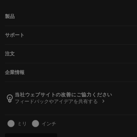
製品
すべてのツール
サポート
すべてのソフトウェア
リサイクル
カスタマーサービス
注文
再生処理
販売店および専門家
テーラーメード
ガイドとチュートリアル
購入方法
企業情報
計算ツールとアプリ
注文
カタログおよびハンドブック
戻る
サンドビック・コロマントについて
注文を追跡する
Manufacturing Wellness
当社ウェブサイトの改善にご協力ください
emoji_objects
chevron_right
フィードバックやアイデアを共有する
見積もりを作成する
経歴
サステナブルな事業
記事
ミリ
インチ
プレス用