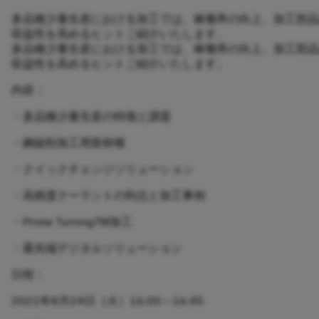
多品種少量生産における加工では、稼働率の向上、加工部品
収益性を高めるヒントご紹介いたします。
多品種少量生産における加工では、稼働率の向上、加工部品
収益性を高めるヒントご紹介いたします。
内容：
・多品種少量生産の特徴と課題
・鋼旋削加工用新材種
・クイックチェンジソリューション
・高精度クーラントの利点と加工事例
・Prime TurningTM加工
・最先端デジタルソリューション
日程：
2021年8月24日（火）16:00～16:45