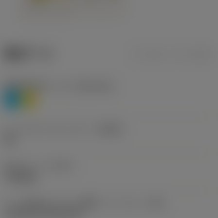
製品データ
ミリ
インチ
被削材分類レベル1
(TMC1ISO)
P
M
チップブレーカメーカー
(CBMD)
HR
加工タイプ
(CTPT)
roughing
チップ取付けスタイル型番（メートル）
(IFS)
Cylindrical fixing hole