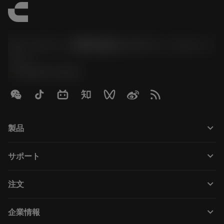
サンドビック株式会社コロマントカンパ
ニー
phone
0800-919-0291
keyboard_arrow_down
製品
Todas as ferramentas
keyboard_arrow_down
サポート
Todos os softwares
Atendimento ao cliente
Reciclagem
keyboard_arrow_down
注文
Distribuidores e especialistas
Recondicionamento
Como comprar
Guias e tutoriais
Tailor Made
keyboard_arrow_down
企業情報
Pedido
Calculadoras e aplicativos