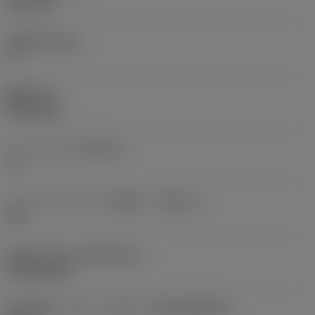
6.35 mm
主逃げ角
(AN)
0 °
重量
(WT)
0.0262 kg
シートサイズ
(SSC_M)
19
シートサイズ（インチ表示）
(SSC_N)
3/4
Release date
(ValFrom20)
1992/11/02
導入時期（コロパックNo）
(RELEASEPACK)