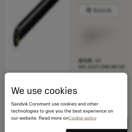
balance
製品比較
1週間程度で出
荷予定
梱包数: 10
ISO: A32T-DWLNR 08
マテリアル ID:
5725824
We use cookies
EAN: 10621144
ANSI: CNMM 644-HR
Sandvik Coromant use cookies and other
模式
235
的イ
technologies to give you the best experience on
deployed_code
3Dモデルを表示する
メー
our website. Read more on
Cookie policy
remove
add
ジ
shopping_cart
カート