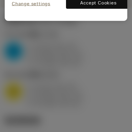
Accept Cookies
Change settings
初回試行値
(KAPR
95 deg
)
P2.1.Z.AN
,
硬度: 175 HB
a
10 mm (2.4 - 13)
p
P
f
0.8 mm/r (0.5 - 1.1)
n
h
0.8 mm/r (0.5 - 1.1)
ex
v
75 m/min (95 - 60)
c
M1.0.Z.AQ
,
硬度: 200 HB
a
10 mm (2.4 - 13)
p
M
f
0.8 mm/r (0.5 - 1.1)
n
h
0.8 mm/r (0.5 - 1.1)
ex
v
65 m/min (90 - 50)
c
製品関連画像