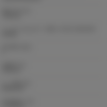
固定穴の径
(D1)
7.925 mm
チップサイズおよびチップ形状
(CUTINT_SIZESHAPE)
CN1906
切れ刃数
(CEDC)
2
内接円径
(IC)
19.05 mm
チップ形状
(SC)
Rhombic 80
切刃有効長さ
(LE)
17.7439 mm