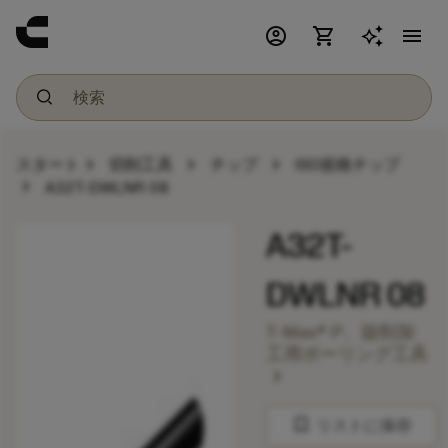
account_circle
shopping_cart
menu
chevron_right
chevron_right
chevron_right
スタート
切削工具
チップ
ISO規格チップ
chevron_right
A32T-DWLNR 08
A32T-
DWLNR 08
T-Max® P、旋削加
工用ボーリング工具
chevron_right
bookmark
リストに保存