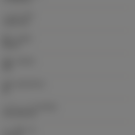
コーナR
(RE)
1.5875 mm
勝手
(HAND)
Neutral
材種
(GRADE)
235
母材
(SUBSTRATE)
HC
コーティング
(COATING)
CVD TiCN+TiN
チップ厚さ
(S)