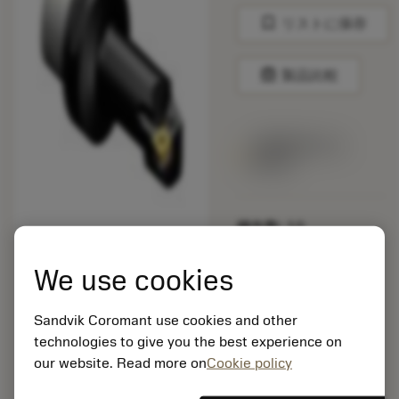
bookmark
リストに保存
balance
製品比較
1週間程度で出
荷予定
梱包数: 10
ISO: C6-PSKNL-
22110-12HP
We use cookies
マテリアル ID:
5725824
Sandvik Coromant use cookies and other
EAN: 10621144
technologies to give you the best experience on
ANSI: CNMM 644-HR
模式
our website. Read more on
Cookie policy
235
的イ
deployed_code
3Dモデルを表示する
メー