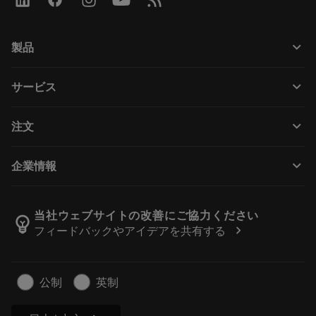
keyboard_arrow_down
製品
所有产品
keyboard_arrow_down
サービス
CoroPlus® Tool Guide
回收利用
Tool Assembly
keyboard_arrow_down
注文
重磨
Tailor Made
如何购买
知识
网络样本
keyboard_arrow_down
企業情報
订购
在线学习
人才招聘
添加至退货车
活动和培训
关于我们
跟踪您的订单
Tool ID
当社ウェブサイトの改善にご協力ください
emoji_objects
chevron_right
フィードバックやアイデアを共有する
找到我们
常见问题
新闻与媒体
联系我们
安全信息
公制
英制
可持续性