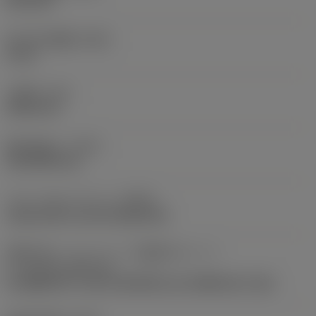
23.5 mm
加工済み溝幅
(PSW)
0 mm
工具径
(DC)
304.8 mm
最大切込み
(CDX)
109.4994 mm
クランプタイプコード
(MTP)
clamp with screw through hole
切削工具インターフェース識別子のパート
2
(CUTINT_MASTER)
CoroMill 331 -size 14 (N/R331.1A-14RE0.20-1.54)