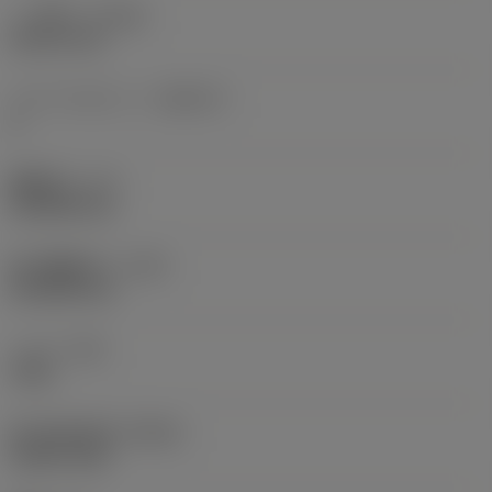
ハブ厚さ
(THUB)
24.511 mm
ドライブカウント
(DRVCT)
2
機能長さ
(LF)
22.5044 mm
最小機能長さ
(LFN)
22.5044 mm
トルク
(TQ)
3 Nm
最大回転速度
(RPMX)
6,300 1/min