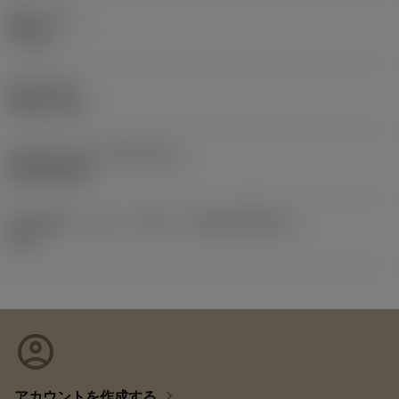
重量
(WT)
7.2 kg
全長
(OAL)
24.511 mm
Release date
(ValFrom20)
2013/09/24
導入時期（コロパックNo）
(RELEASEPACK)
13.2
account_circle
chevron_right
アカウントを作成する