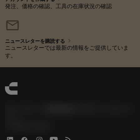
発注、価格の確認、工具の在庫状況の確認
mail
chevron_right
ニュースレターを購読する
ニュースレターでは最新の情報をご提供していま
す。
サンドビック株式会社コロマントカンパ
ニー
phone
0800-919-0291