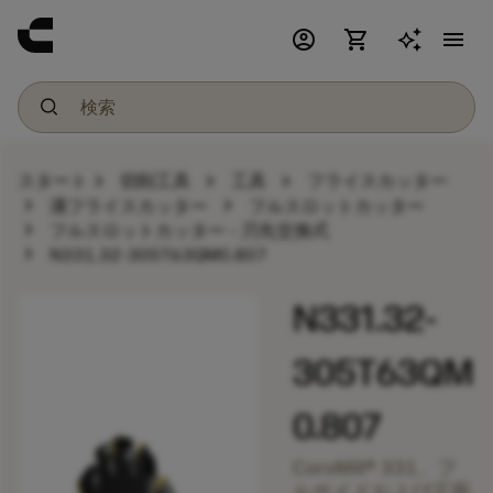
account_circle
shopping_cart
menu
chevron_right
chevron_right
chevron_right
スタート
切削工具
工具
フライスカッター
chevron_right
chevron_right
溝フライスカッター
フルスロットカッター
chevron_right
フルスロットカッター - 刃先交換式
chevron_right
N331.32-305T63QM0.807
N331.32-
305T63QM
0.807
CoroMill® 331、フ
ルサイドおよび正面