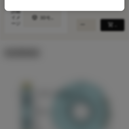
ANSI: N331.32-
305T63QM0.807
詳細
deployed_code
イメ
3Dモデルを表示する
remove
add
ージ
shopping_cart
カート
製品関連画像