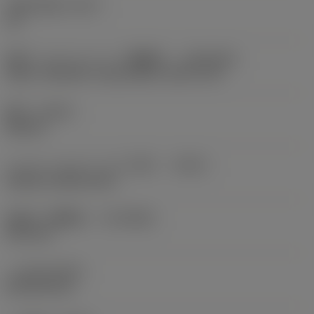
有効切刃数
(ZEFP)
10
適応インターフェース（機械側）
(ADINTMS)
Arbor -ISO 240 -2 key drives -inch: 2 1/2
勝手
(HAND)
Neutral
クーラントタイプ（入り口側）
(CNSC)
without coolant entry
接続径（機械側）
(DCONMS)
63.5 mm
ハブ径
(DHUB)
83.9978 mm