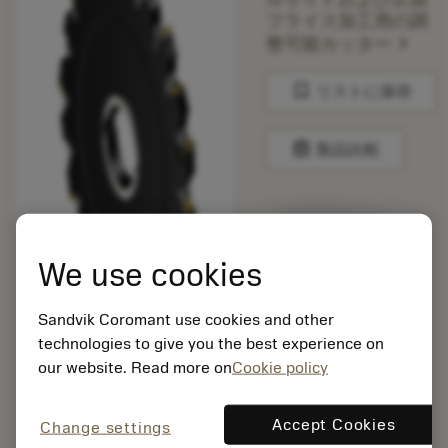
フライス加工用の調
chevron_right
整可能カッター
bookmark
リストに保存
balance
製品比較
1週間程度で出
荷予定
We use cookies
Sandvik Coromant use cookies and other
梱包数: 1
ISO: N331.32-
technologies to give you the best experience on
305T63QM0.807
our website. Read more on
Cookie policy
マテリアル ID:
6448886
Accept Cookies
Change settings
EAN: 26448886