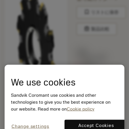
bookmark
リストに保存
balance
製品比較
定価:
1 730.00 GBP
在庫なし
We use cookies
梱包数: 1
ISO: N331.32C-
Sandvik Coromant use cookies and other
127T38DM
technologies to give you the best experience on
マテリアル ID:
our website. Read more on
Cookie policy
7295428
EAN:
7323221988104
Accept Cookies
Change settings