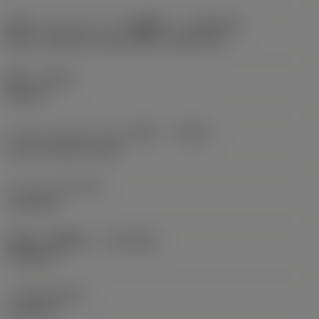
適応インターフェース（機械側）
(ADINTMS)
Arbor -ISO 240 -2 key drives -metric: 40
勝手
(HAND)
Neutral
クーラントタイプ（入り口側）
(CNSC)
axial concentric entry
クーラント圧
(CP)
1,160 PSI
接続径（機械側）
(DCONMS)
1.5748 in
ハブ径
(DHUB)
2.1654 in