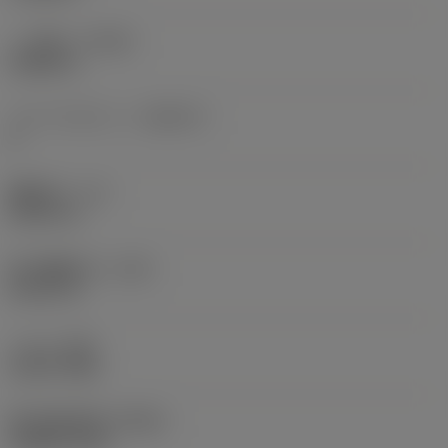
ハブ厚さ
(THUB)
0.8465 in
ドライブカウント
(DRVCT)
2
機能長さ
(LF)
0.7677 in
最小機能長さ
(LFN)
0.7677 in
トルク
(TQ)
2.2127 ftlbf
最大回転速度
(RPMX)
10,800 1/min