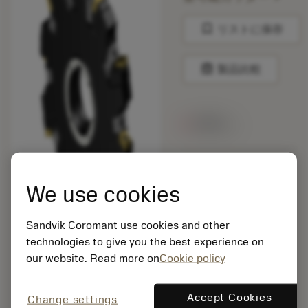
bookmark
リストに保存
balance
製品比較
在庫なし
梱包数: 1
ISO: N331.32C-
We use cookies
160S40LM
マテリアル ID:
Sandvik Coromant use cookies and other
7295380
technologies to give you the best experience on
EAN:
our website. Read more on
Cookie policy
7323221987626
ANSI: N331.32C-
160S40LM
Accept Cookies
Change settings