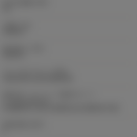
加工済み溝幅
(PSW)
0 in
工具径
(DC)
6.2992 in
最大切込み
(CDX)
2.0276 in
クランプタイプコード
(MTP)
clamp with screw through hole
切削工具インターフェース識別子のパート
2
(CUTINT_MASTER)
CoroMill 331 -size 11 (N/R331.1A-11RE0.20-1.54)
有効切刃数
(ZEFP)
5