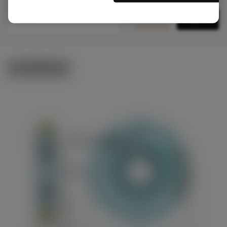
remove
add
詳細イメージ
shopping_cart
カート
製品関連画像