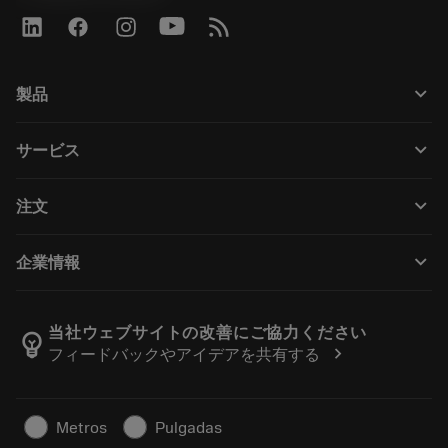
keyboard_arrow_down
製品
すべての製品
keyboard_arrow_down
サービス
CoroPlus® Tool Guide
リサイクル
Tool Assembly
keyboard_arrow_down
注文
再研磨・再コーティング
Tailor Made
購入方法
知識
カタログ
keyboard_arrow_down
企業情報
注文
e-ラーニング
採用情報
返品カートに入れる
イベント・トレーニング
サンドビック・コロマントについて
ご注文の追跡
Tool ID
当社ウェブサイトの改善にご協力ください
emoji_objects
chevron_right
フィードバックやアイデアを共有する
販売店の検索
よくある質問
プレスリリース
拠点情報
超硬工具製品の安全について
Metros
Pulgadas
持続可能性