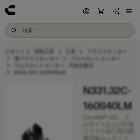
account_circle
shopping_cart
menu
chevron_right
chevron_right
chevron_right
スタート
切削工具
工具
フライスカッター
chevron_right
chevron_right
溝フライスカッター
フルスロットカッター
chevron_right
フルスロットカッター - 刃先交換式
chevron_right
N331.32C-160S40LM
N331.32C-
160S40LM
CoroMill® 331、フ
ルサイドおよび正面
フライス加工用の調
chevron_right
整可能カッター