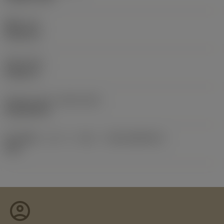
重量
(WT)
4.8193 lb
全長
(OAL)
0.8465 in
Release date
(ValFrom20)
2018/09/25
導入時期（コロパックNo）
(RELEASEPACK)
18.2
account_circle