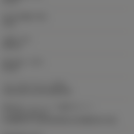
12 mm
加工済み溝幅
(PSW)
0 mm
工具径
(DC)
200 mm
最大切込み
(CDX)
51 mm
クランプタイプコード
(MTP)
clamp with screw through hole
切削工具インターフェース識別子のパート
2
(CUTINT_MASTER)
CoroMill 331 -size 08 (N/R331.1A-08RE0.20-1.54)