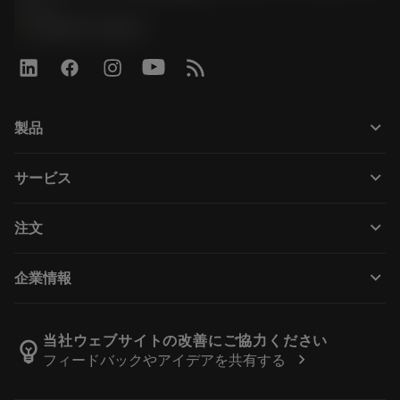
ニー
phone
0800-919-0291
keyboard_arrow_down
製品
すべての製品
keyboard_arrow_down
サービス
CoroPlus® Tool Guide
リサイクル
Tool Assembly
keyboard_arrow_down
注文
再研磨・再コーティング
Tailor Made
購入方法
知識
カタログ
keyboard_arrow_down
企業情報
注文
e-ラーニング
採用情報
返品カートに入れる
イベント・トレーニング
サンドビック・コロマントについて
ご注文の追跡
Tool ID
当社ウェブサイトの改善にご協力ください
emoji_objects
chevron_right
フィードバックやアイデアを共有する
販売店の検索
よくある質問
プレスリリース
拠点情報