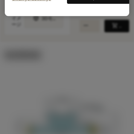
ANSI: R331.32-
200Q40EM10.00
詳細
deployed_code
イメ
3Dモデルを表示する
remove
add
ージ
shopping_cart
カート
製品関連画像