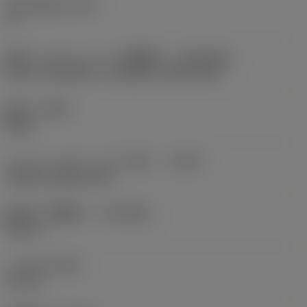
有効切刃数
(ZEFP)
8
適応インターフェース（機械側）
(ADINTMS)
Arbor -ISO 6462 -C (4 bolts) -metric: 40S
勝手
(HAND)
Right
クーラントタイプ（入り口側）
(CNSC)
without coolant entry
接続径（機械側）
(DCONMS)
40 mm
ハブ径
(DHUB)
96 mm