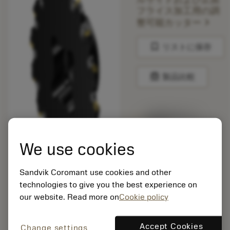
フライス加工用の調
chevron_right
整可能カッター
bookmark
リストに保存
balance
製品比較
1週間程度で出
荷予定
We use cookies
梱包数: 1
Sandvik Coromant use cookies and other
ISO: R331.32-
technologies to give you the best experience on
200Q40EM10.00
our website. Read more on
Cookie policy
マテリアル ID:
5745121
EAN: 11173584
Accept Cookies
Change settings