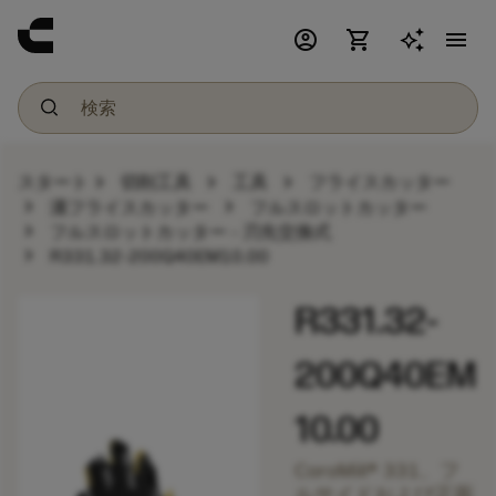
account_circle
shopping_cart
menu
chevron_right
chevron_right
chevron_right
スタート
切削工具
工具
フライスカッター
chevron_right
chevron_right
溝フライスカッター
フルスロットカッター
chevron_right
フルスロットカッター - 刃先交換式
chevron_right
R331.32-200Q40EM10.00
R331.32-
200Q40EM
10.00
CoroMill® 331、フ
ルサイドおよび正面