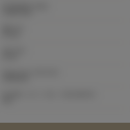
最大回転速度
(RPMX)
11,000 1/min
重量
(WT)
4.11 kg
全長
(OAL)
63 mm
Release date
(ValFrom20)
1999/10/11
導入時期（コロパックNo）
(RELEASEPACK)
99.2