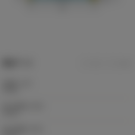
製品データ
ミリ
インチ
切削幅
(CW)
10 mm
最小切削幅
(CWN)
10 mm
最大切削幅
(CWX)