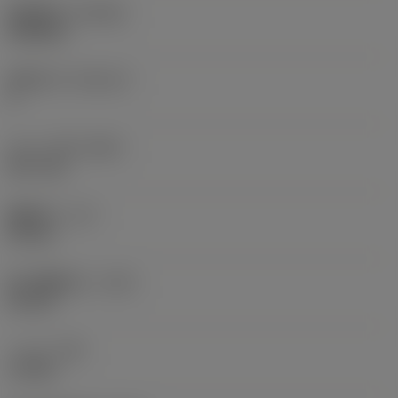
標準番号
(STDNO)
ISO6462
標準文字
(STDLET)
C
ボルト穴径
(DBC)
66.7 mm
機能長さ
(LF)
63 mm
最小機能長さ
(LFN)
63 mm
トルク
(TQ)
1.2 Nm