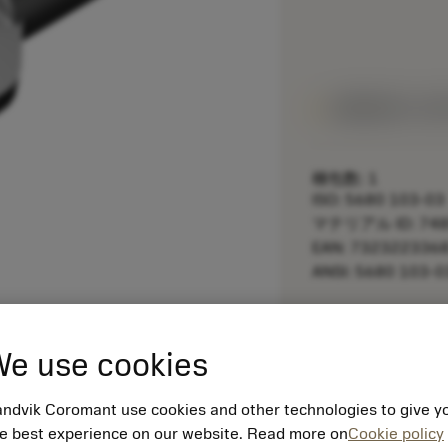
1週間程度で出
梱包数: 1
ISO: 5680 103-03
マテリアル ID: 748
EAN: 732322336
ANSI: 5680 103-0
remove
e use cookies
ndvik Coromant use cookies and other technologies to give y
e best experience on our website. Read more on
Cookie policy