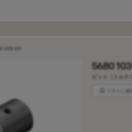
0 103-03
5680 103
ビット（トルク
bookmark
リストに保