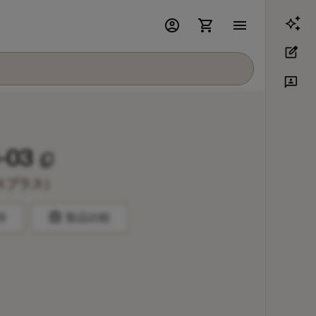
account_circle
shopping_cart
menu
edit_square
3p
-03
content_copy
スプラス）
balance
存
製品比較