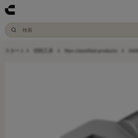
chevron_right
chevron_right
chevron_right
スタート
切削工具
Non-classified products
568