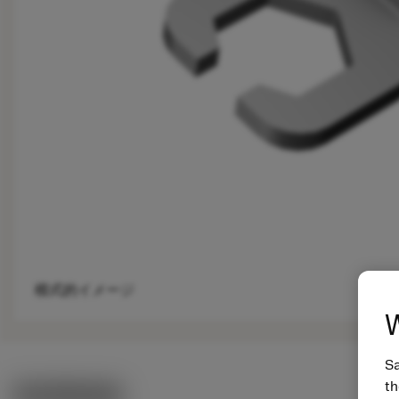
模式的イメージ
W
Sa
th
製品関連画像