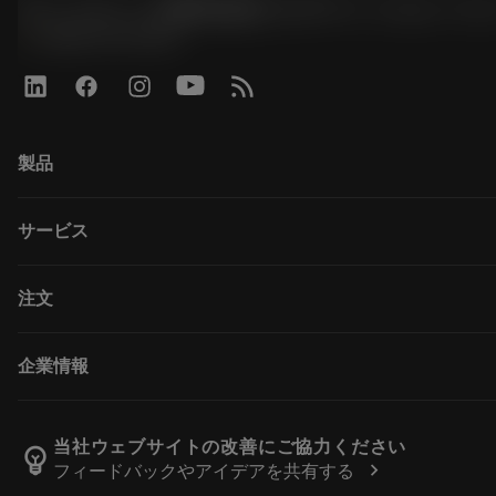
サンドビック株式会社コロマントカンパ
phone
0800-919-0291
製品
すべての製品
サービス
CoroPlus® Tool Guide
Tool Assembly
リサイクル
注文
Tailor Made
再研磨・再コーティング
カタログ
知識
購入方法
企業情報
e-ラーニング
注文
イベント・トレーニング
返品カートに入れる
採用情報
Tool ID
ご注文の追跡
サンドビック・コロマントについて
当社ウェブサイトの改善にご協力ください
emoji_objects
chevron_right
フィードバックやアイデアを共有する
よくある質問
販売店の検索