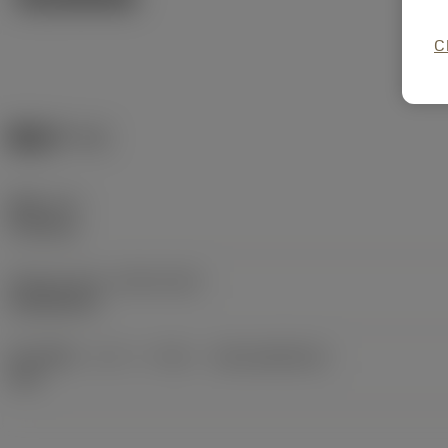
C
製品データ
重量
(WT)
0.165 kg
Release date
(ValFrom20)
2018/02/21
導入時期（コロパックNo）
(RELEASEPACK)
18.1