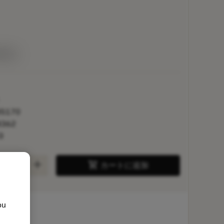
荷予定
5170
8362
3
add
shopping_cart
カートに追加
ou