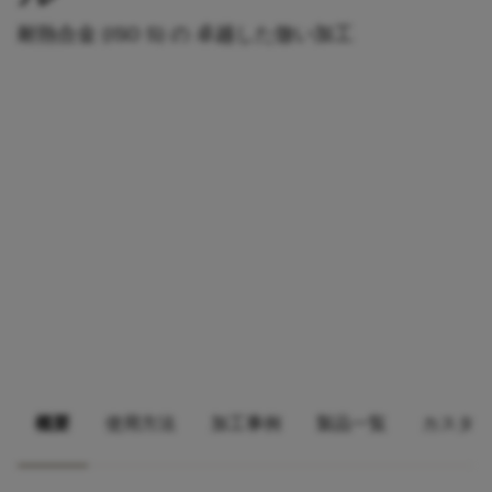
耐熱合金 (ISO S) の 卓越した倣い加工
概要
使用方法
加工事例
製品一覧
カスタマ