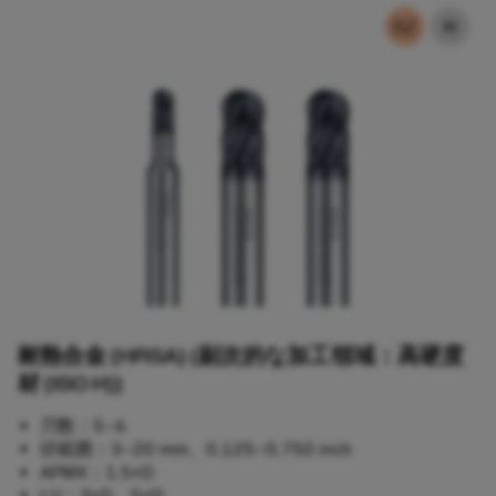
耐熱合金 (HRSA) (副次的な加工領域：高硬度
材 (ISO H))​
刃数：5–6​
径範囲：3–20 mm、0.125–0.750 inch​
APMX：1.5×D​
LU：3×D、5×D​