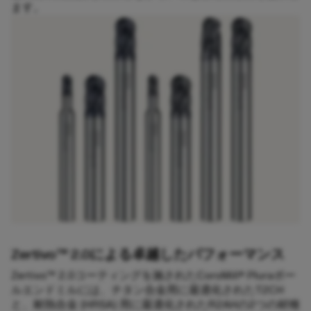
ます。​
Zertivo™ 2.0による卓越したパフォーマンス
Zertivo™ 2.0コーティングを施されたCoroMill® Pluraボー
ルエンドミルには、チタン合金用に最適化されたT2CH
と、耐熱合金 (HRSA) 用に最適化されたR2AHの2つの材種