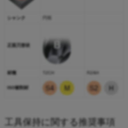
シャンク
円筒
正面刃形状
材種
T2CH
​R2AH​
ISO被削材 ​
​工具保持に関する推奨事項