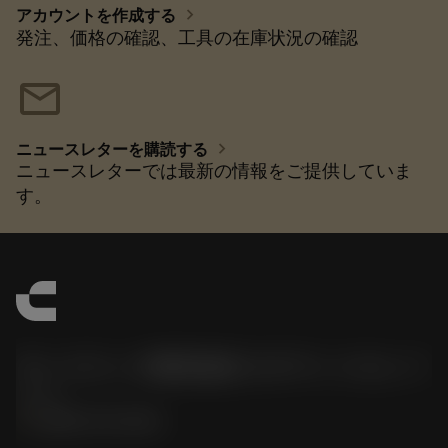
chevron_right
アカウントを作成する
発注、価格の確認、工具の在庫状況の確認
mail
chevron_right
ニュースレターを購読する
ニュースレターでは最新の情報をご提供していま
す。
サンドビック株式会社コロマントカンパ
ニー
phone
0800-919-0291