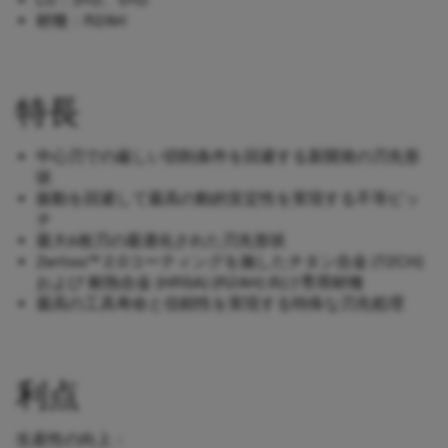
材種：R2AH​
特長
中心刃での厳しい切削条件を回避する新開発の刃先形
状
振動を回避して最高の動的安定性を実現する不等ピッ
チ
最大6枚刃の最適化された刃先形状
Zertivo™ 2.0コーティングを施したチタン合金 (T2CH)
および 耐熱合金 (HRSA) (R2AH) 向け専用材種
最高の工具寿命と信頼性を実現する特殊な刃先処理
利点
生産性の向上：