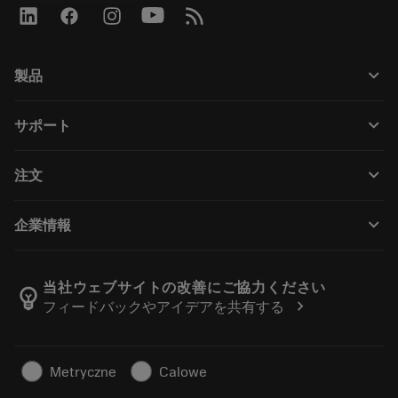
keyboard_arrow_down
製品
Wszystkie narzędzia
keyboard_arrow_down
サポート
Całe oprogramowanie
Obsługa klienta
Recykling
keyboard_arrow_down
注文
Dystrybutorzy i specjaliści
Regeneracja
Jak kupić
Przewodniki i samouczki
Tailor Made
keyboard_arrow_down
企業情報
Zamówienie
Kalkulatory i aplikacje
O firmie Sandvik Coromant
Powrót
Katalogi i podręczniki
Wytwarzanie dobrostanu
Śledź swoje zamówienie
当社ウェブサイトの改善にご協力ください
emoji_objects
chevron_right
フィードバックやアイデアを共有する
Kariera
Złóż ofertę
Zrównoważony biznes
Artykuły
Metryczne
Calowe
Do prasy