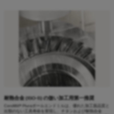
耐熱合金 (ISO-S) の倣い加工用第一推奨
CoroMill® Pluraボールエンドミルは、優れた加工面品質と
比類のない工具寿命を実現し、チタンおよび耐熱合金