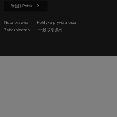
chevron_right
米国 | Polski
Nota prawna
Polityka prywatności
Zabezpieczeń
一般取引条件