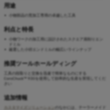
用途
小物部品の荒加工専用の卓越した工具
利点と特長
小物ワークの加工用に設計されたスクエア肩削りエン
ドミル
厳選した小径エンドミルの幅広いラインナップ
推奨ツールホールディング
工具の段取りと交換を迅速で簡単なものにする
CoroChuck™ 930を使用して効率的な生産を実現してくだ
さい
追加情報
カスタマイズソリューション
のなかには、テーラーメイド