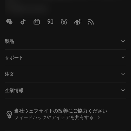
ニー
phone
0800-919-0291
keyboard_arrow_down
製品
すべてのツール
keyboard_arrow_down
サポート
すべてのソフトウェア
カスタマーサービス
リサイクル
keyboard_arrow_down
注文
販売店および専門家
再生処理
購入方法
ガイドとチュートリアル
テーラーメード
keyboard_arrow_down
企業情報
注文
計算ツールとアプリ
サンドビック・コロマントについて
戻る
カタログおよびハンドブック
Manufacturing Wellness
注文を追跡する
当社ウェブサイトの改善にご協力ください
emoji_objects
chevron_right
フィードバックやアイデアを共有する
経歴
見積もりを作成する
サステナブルな事業