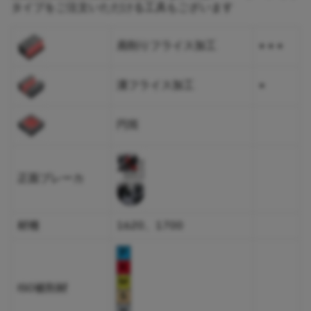
タイプをご注文いただける工具もございます
肩削りフライス加工
+ + +
溝フライス加工
+
円筒
正面ブレーカ
材種
1620、1700
ISO被削材