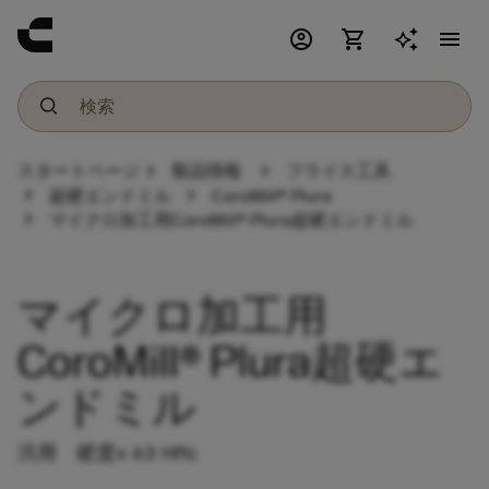
account_circle
shopping_cart
menu
chevron_right
chevron_right
スタートページ
製品情報
フライス工具
chevron_right
chevron_right
超硬エンドミル
CoroMill® Plura
chevron_right
マイクロ加工用CoroMill® Plura超硬エンドミル
マイクロ加工用
CoroMill® Plura超硬エ
ンドミル
汎用 硬度≤ 63 HRc