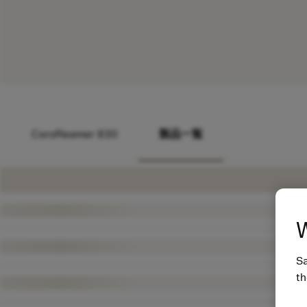
CoroReamer 830
製品一覧
W
Sa
th