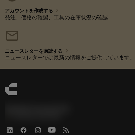
chevron_right
アカウントを作成する
発注、価格の確認、工具の在庫状況の確認
mail
chevron_right
ニュースレターを購読する
ニュースレターでは最新の情報をご提供しています。
Sandvik Coromant UK
phone
+44 (0)121 368 0305