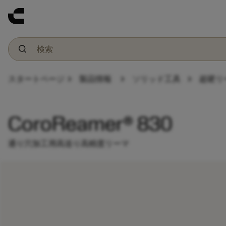
chevron_right
chevron_right
chevron_right
スタートページ
製品情報
ソリッド工具
超硬リ
CoroReamer® 830
通り穴加工用高送り高精度リーマ