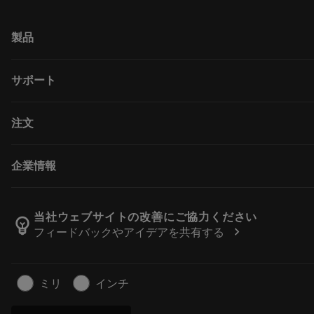
製品
すべてのツール
サポート
すべてのソフトウェア
リサイクル
カスタマーサービス
注文
再生処理
販売店および専門家
テーラーメード
ガイドとチュートリアル
購入方法
企業情報
計算ツールとアプリ
注文
カタログおよびハンドブック
戻る
サンドビック・コロマントについて
注文を追跡する
Manufacturing Wellness
当社ウェブサイトの改善にご協力ください
emoji_objects
chevron_right
フィードバックやアイデアを共有する
見積もりを作成する
経歴
サステナブルな事業
記事
ミリ
インチ
プレス用