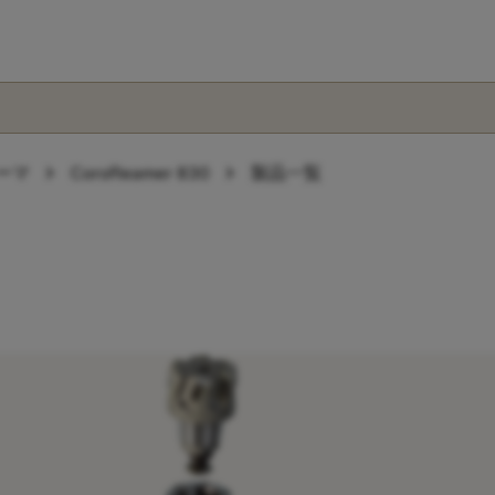
chevron_right
chevron_right
ーマ
CoroReamer 830
製品一覧