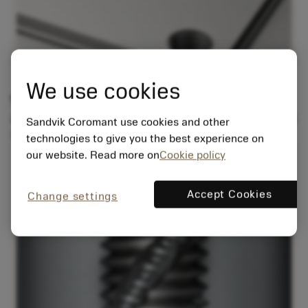
We use cookies
優れた加工安定性
最適化されたブレーカにより止まり穴加工において信頼性
Sandvik Coromant use cookies and other
が高く、予測可能な工具寿命を実現
technologies to give you the best experience on
our website. Read more on
Cookie policy
Accept Cookies
Change settings