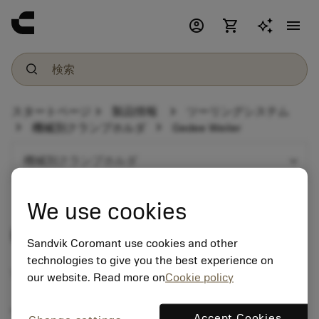
account_circle
shopping_cart
menu
chevron_right
chevron_right
スタートページ
製品情報
ツーリングシステム
chevron_right
chevron_right
機械別クランプホルダ
Gedee Weiler
expand_more
機械別クランプホルダ
We use cookies
Gedee Weiler
Sandvik Coromant use cookies and other
technologies to give you the best experience on
Tool holder programme
our website. Read more on
Cookie policy
Turning centre with milling option
Accept Cookies