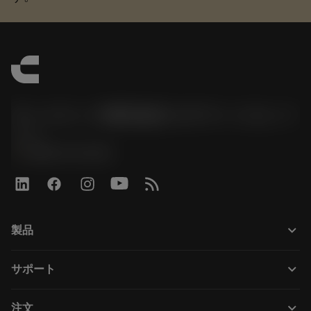
サンドビック株式会社コロマントカンパ
ニー
phone
0800-919-0291
keyboard_arrow_down
製品
Todas las herramientas
keyboard_arrow_down
サポート
Todo el software
Servicio de atención al cliente
Reciclaje
keyboard_arrow_down
注文