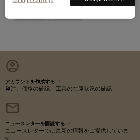
Change settings
Gedee Weiler Uniturn 300, 400
Gedee Weiler UT-500 Duo MT
account_circle
chevron_right
アカウントを作成する
発注、価格の確認、工具の在庫状況の確認
mail
chevron_right
ニュースレターを購読する
ニュースレターでは最新の情報をご提供していま
す。