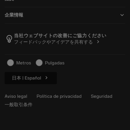
Distribuidores y especialistas
Reacondicionamiento
Cómo comprar
Guías y tutoriales
Tailor Made
keyboard_arrow_down
企業情報
Orden
Calculadoras y apps
Acerca de Sandvik Coromant
Volver
Catálogos y manuales
Manufacturing wellness
Rastrear su pedido
当社ウェブサイトの改善にご協力ください
emoji_objects
chevron_right
フィードバックやアイデアを共有する
Carrera
Solicitar un presupuesto
Negocio sostenible
Artículos
Metros
Pulgadas
Para prensas
chevron_right
日本 | Español
Aviso legal
Política de privacidad
Seguridad
一般取引条件