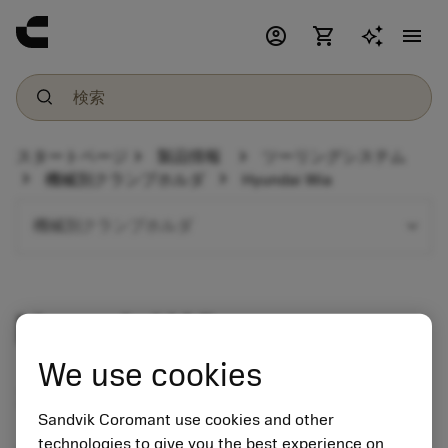
account_circle
shopping_cart
menu
chevron_right
chevron_right
スタートページ
製品情報
ツーリングシステム
chevron_right
chevron_right
機械別クランプホルダ
Hyundai Wia
expand_more
機械別クランプホルダ
Hyundai Wia
We use cookies
コロマントキャプトクランプホルダ
Sandvik Coromant use cookies and other
technologies to give you the best experience on