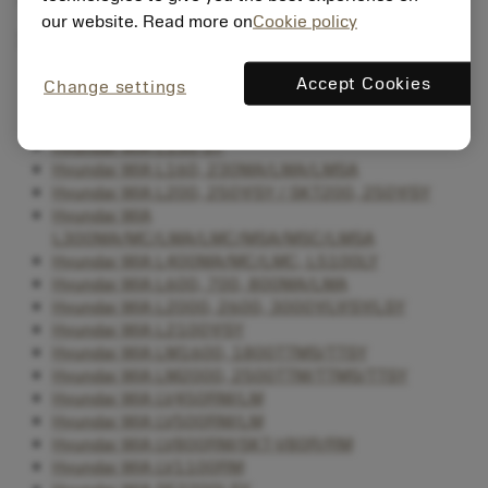
フライス工具オプション付きターニングセン
our website. Read more on
Cookie policy
タ
Hyundai WIA HD2200, 2600M-Y-SY (BMT55)
Accept Cookies
Change settings
Hyundai WIA HD2600, 3100M-Y-YA-SY-SYA (BMT65)
Hyundai WIA KL7000, 8000LY
Hyundai WIA L150 SY
Hyundai WIA L160, 230MA/LMA/LMSA
Hyundai WIA L200, 250Y/SY / SKT200, 250Y/SY
Hyundai WIA
L300MA/MC/LMA/LMC/MSA/MSC/LMSA
Hyundai WIA L400MA/MC/LMC, L5100LY
Hyundai WIA L600, 700, 800MA/LMA
Hyundai WIA L2000, 2600, 3000Y/LY/SY/LSY
Hyundai WIA L2100Y/SY
Hyundai WIA LM1600, 1800TTMS/TTSY
Hyundai WIA LM2000, 2500TTM/TTMS/TTSY
Hyundai WIA LV450RM/LM
Hyundai WIA LV500RM/LM
Hyundai WIA LV800RM/SKT-V80R/RM
Hyundai WIA LV1100RM