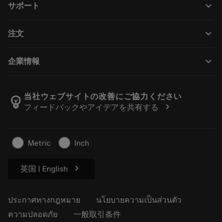
keyboard_arrow_down
サポート
ซอฟต์แวร์ทั้งหมด
ฝ่ายบริการลูกค้า
การรีไซเคิล
keyboard_arrow_down
注文
ผู้จัดจำหน่ายและผู้เชี่ยวชาญ
การปรับสภาพใหม่
วิธีซื้อ
คู่มือและบทช่วยสอน
Tailor Made
keyboard_arrow_down
企業情報
สั่งซื้อ
เครื่องคิดเลขและแอป
เกี่ยวกับ Sandvik Coromant
ส่งคืน
แคตตาล็อกและคู่มืออ้างอิง
Manufacturing Wellness
ติดตามคำสั่งซื้อของคุณ
当社ウェブサイトの改善にご協力ください
emoji_objects
chevron_right
フィードバックやアイデアを共有する
อาชีพ
ทำใบเสนอราคา
ธุรกิจที่ยั่งยืน
บทความ
Metric
Inch
สำหรับสื่อมวลชน
chevron_right
英国 | English
ประกาศทางกฎหมาย
นโยบายความเป็นส่วนตัว
ความปลอดภัย
一般取引条件