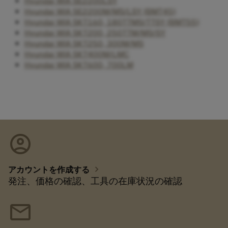
Hyundai WIA SE2200LSY
Hyundai WIA SE2200M/MS/LSY (BMT45)
Hyundai WIA SKT160, 180TTMS/TTSY (BMT55)
Hyundai WIA SKT200, 250TTM/MS/SY
Hyundai WIA SKT250, 300M/MS
Hyundai WIA SKT400M/LMC
Hyundai WIA SKT600, 700LM
account_circle
chevron_right
アカウントを作成する
発注、価格の確認、工具の在庫状況の確認
mail