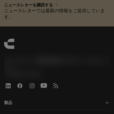
chevron_right
ニュースレターを購読する
ニュースレターでは最新の情報をご提供していま
す。
サンドビック株式会社コロマントカンパ
ニー
phone
0800-919-0291
keyboard_arrow_down
製品
เครื่องมือทั้งหมด