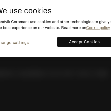
e use cookies
ndvik Coromant use cookies and other technologies to give y
e best experience on our website. Read more on
Cookie policy
Accept Cookies
hange settings
명G타워) / 사업자등록번호: 116-81-15957 / 대표이사: 박준형