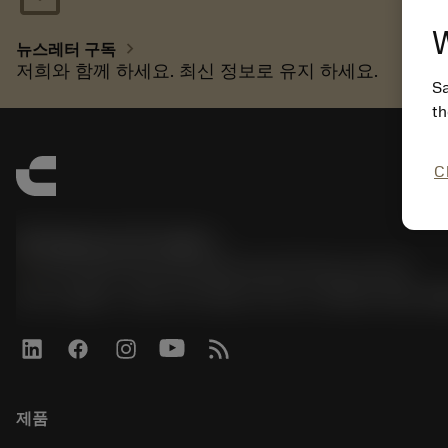
W
chevron_right
뉴스레터 구독
저희와 함께 하세요. 최신 정보로 유지 하세요.
Sa
th
C
한국샌드빅 주식회사
phone
070-4784-4014 (Provide Korean/Chinese service)
경기도 광명시 소하로 190, B동 1317호, 1318호(소하동, 광
제품