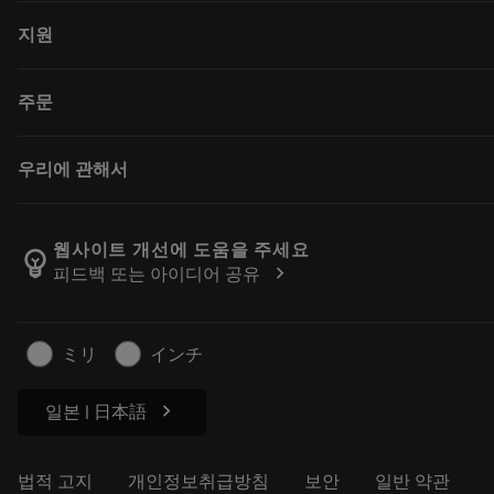
전체 공구
지원
모든 소프트웨어
재활용
고객 서비스
주문
재연마
유통업체 및 전문업체
Tailor Made
가이드 및 튜토리얼
구매 방법
우리에 관해서
계산기 및 앱
주문
카탈로그 및 핸드북
돌아가기
Sandvik Coromant 소개
주문 추적하기
Manufacturing Wellness
웹사이트 개선에 도움을 주세요
emoji_objects
chevron_right
피드백 또는 아이디어 공유
견적을 작성하세요
경력
지속 가능한 비즈니스
기사
ミリ
インチ
프레스용
chevron_right
일본 | 日本語
법적 고지
개인정보취급방침
보안
일반 약관