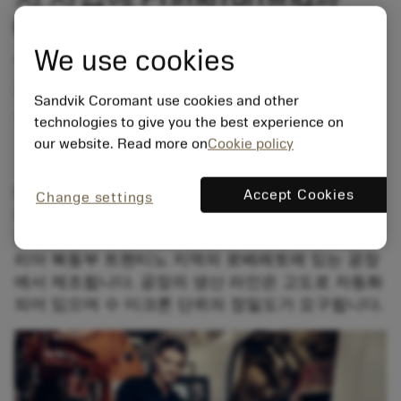
CoroTurn® Prime을 도입하여
생산 흐름의 균형을 맞추고 병
We use cookies
목 현상을 제거하며 생산성을
Sandvik Coromant use cookies and other
향상시켰습니다.
technologies to give you the best experience on
our website. Read more on
Cookie policy
Sicor는 엘리베이터 견인 솔루션 분야의 선도업체입
Accept Cookies
Change settings
니다. 포트폴리오는 기어리스 모터 장치에서 웜 기어
감속기에 이르기까지 다양합니다. 모든 모델은 이탈
리아 북동부 트렌티노 지역의 로베레토에 있는 공장
에서 제조됩니다. 공장의 생산 라인은 고도로 자동화
되어 있으며 수 미크론 단위의 정밀도가 요구됩니다.