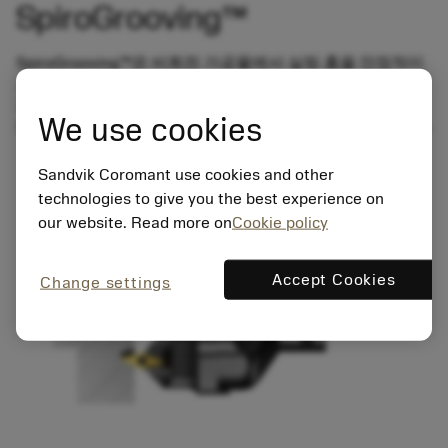
SpiroGrooving™
SpiroGrooving™은 비회전 가공물에서 실링 홈을 안정적이
고 생산적으로 가공하기 위한 혁신적인 솔루션입니다. 전체
가공법 패키지에는 공구와 몇 단계만 거치면 CNC 코드를
We use cookies
생성할 수 있는 SpiroGrooving™ 코드 생성기가 포함됩니다.
Sandvik Coromant use cookies and other
technologies to give you the best experience on
our website. Read more on
Cookie policy
Accept Cookies
Change settings