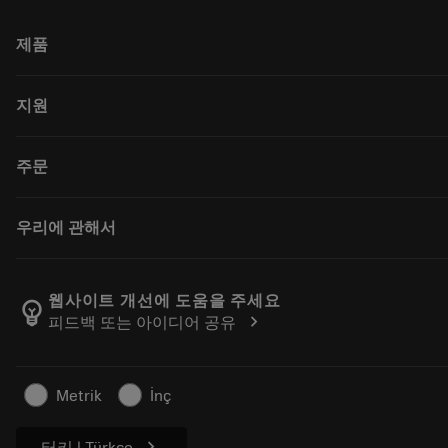
제품
전체 공구
지원
모든 소프트웨어
재활용
고객 서비스
주문
재연마
유통업체 및 전문업체
Tailor Made
가이드 및 튜토리얼
구매 방법
우리에 관해서
계산기 및 앱
주문
카탈로그 및 핸드북
돌아가기
Sandvik Coromant 소개
주문 추적하기
Manufacturing Wellness
웹사이트 개선에 도움을 주세요
emoji_objects
chevron_right
피드백 또는 아이디어 공유
견적을 작성하세요
경력
지속 가능한 비즈니스
기사
Metrik
İnç
프레스용
chevron_right