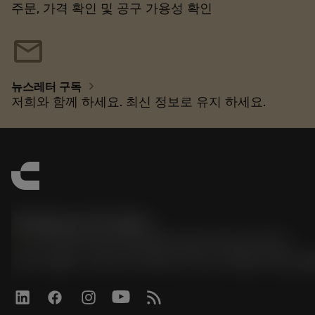
주문, 가격 확인 및 공구 가용성 확인
mail
chevron_right
뉴스레터 구독
저희와 함께 하세요. 최신 정보로 유지 하세요.
한국샌드빅 주식회사
phone
070-4784-4014 (Provide Korean/Chinese service)
경기도 광명시 소하로 190, B동 1317호, 1318호(소하동, 광