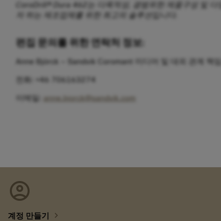
CoroDrill® Dura 462는 다목적성, 광범위한 제품
자 하는 제조업체를 위한 최고의 솔루션입니다.
편집 문의를 위한 연락처 정보:
Anne Björck – Sandvik Coromant 미디어 및 대외 관계 책
전화: +46 706163274
이메일:
anne.bjorck@sandvik.com
account_circle
chevron_right
계정 만들기