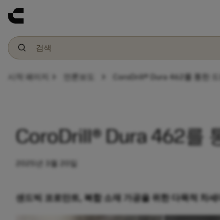
chevron_right
chevron_right
시작 페이지
언론보도
CoroDrill® Dura 462를 
CoroDrill® Dura 4
2025년 3월 20일
샌드빅 코로만트, 복합 소재 가공을 위한 다목적 차세