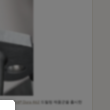
로운
CoroDrill® Dura 462
드릴링 제품군을 출시한