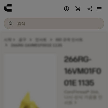
account_circle
shopping_cart
menu
chevron_right
chevron_right
chevron_right
시작
공구
인서트
ISO 규격 인서트
chevron_right
266RG-16VM01F001E 1135
266RG-
16VM01F0
01E 1135
CoroThread® 266,
나사 선삭 가공용 인
chevron_right
서트