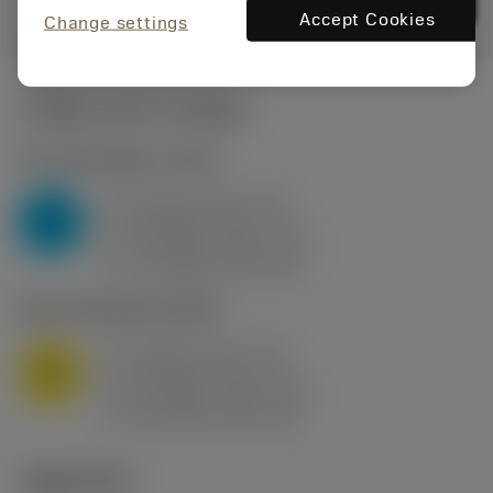
카트에
Accept Cookies
Change settings
시작값
(KAPR
95 deg
)
P2.1.Z.AN
,
경도: 175 HB
a
10 mm (2.4 - 13)
p
P
f
0.8 mm/r (0.5 - 1.1)
n
h
0.8 mm/r (0.5 - 1.1)
ex
v
75 m/min (95 - 60)
c
M1.0.Z.AQ
,
경도: 200 HB
a
10 mm (2.4 - 13)
p
M
f
0.8 mm/r (0.5 - 1.1)
n
h
0.8 mm/r (0.5 - 1.1)
ex
v
65 m/min (90 - 50)
c
기술 이미지