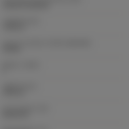
Cylindrical fixing hole
고정 홀 직경
(D1)
7.925 mm
인서트 크기 및 모양
(CUTINT_SIZESHAPE)
CN1906
절삭날 수
(CEDC)
2
내접원 직경
(IC)
19.05 mm
인서트 모양 코드
(SC)
Rhombic 80