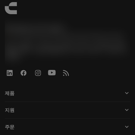
한국샌드빅 주식회사
phone
070-4784-4014 (Provide Korean/Chinese service)
경기도 광명시 소하로 190, B동 1317호, 1318호(소하동,
광명G타워) / 사업자등록번호: 116-81-15957 / 대표이사:
박준형
keyboard_arrow_down
제품
Tüm araçlar
keyboard_arrow_down
지원
Tüm yazılımlar
Müşteri hizmetleri
Geri Dönüşüm
keyboard_arrow_down
주문
Distribütörler ve uzmanlar
Rekondisyonlama