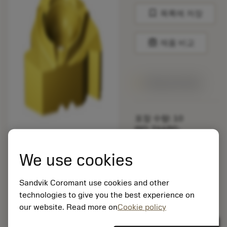
bookmark
목록에 저장
balance
제품 비교
1주일 안에 제공
포장 수량: 10
ISO: 266RG-
16VM01F001E 1135
We use cookies
소재 Id: 5725824
EAN: 10621144
Sandvik Coromant use cookies and other
ANSI: CNMM 644-HR
technologies to give you the best experience on
235
our website. Read more on
Cookie policy
제네릭
deployed_code
3D 모델 표시
remove
add
표현
shopping_cart