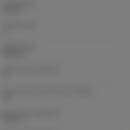
인서트 두께
(S)
6.35 mm
주 여유각
(AN)
0 °
품목 무게
(WT)
0.0262 kg
인서트 시트 크기
(SSC_M)
19
인서트 시트 크기 코드 인치식 보기
(SSC_N)
3/4
Release date
(ValFrom20)
92. 11. 2.