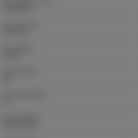
절삭날 유효 길이
(LE)
17.7439 mm
코너 반경
(RE)
1.5875 mm
승수
(HAND)
Neutral
재종
(GRADE)
235
모재
(SUBSTRATE)
HC
코팅
(COATING)
CVD TiCN+TiN