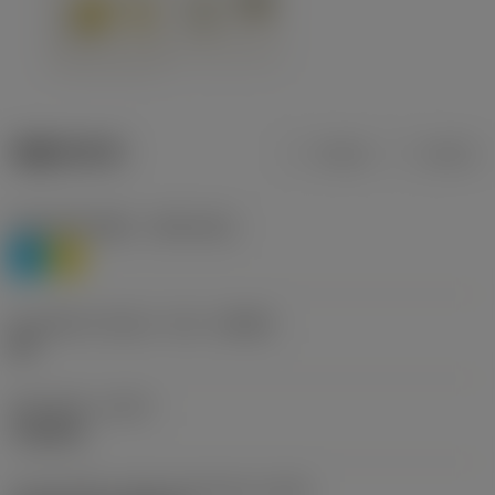
제품 데이터
미터식
인치식
재질 분류 레벨 1
(TMC1ISO)
P
M
칩 브레이커 제조사 기호
(CBMD)
HR
공정 유형
(CTPT)
roughing
인서트 장착 스타일 코드(미터식)
(IFS)