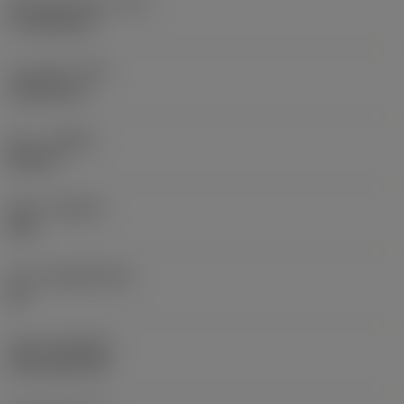
절삭날 유효 길이
(LE)
17.7439 mm
코너 반경
(RE)
1.5875 mm
승수
(HAND)
Neutral
재종
(GRADE)
235
모재
(SUBSTRATE)
HC
코팅
(COATING)
CVD TiCN+TiN