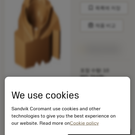
bookmark
목록에 저장
balance
제품 비교
1주일 안에 제공
포장 수량: 10
ISO: 266RL-
22VM01A001M 1125
We use cookies
소재 Id: 5725824
EAN: 10621144
Sandvik Coromant use cookies and other
ANSI: CNMM 644-HR
technologies to give you the best experience on
235
our website. Read more on
Cookie policy
제네릭
deployed_code
3D 모델 표시
remove
add
표현
shopping_cart