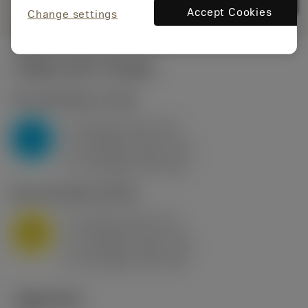
카트에
Accept Cookies
Change settings
시작값
(KAPR
95 deg
)
P2.1.Z.AN
,
경도: 175 HB
a
10 mm (2.4 - 13)
p
P
f
0.8 mm/r (0.5 - 1.1)
n
h
0.8 mm/r (0.5 - 1.1)
ex
v
75 m/min (95 - 60)
c
M1.0.Z.AQ
,
경도: 200 HB
a
10 mm (2.4 - 13)
p
M
f
0.8 mm/r (0.5 - 1.1)
n
h
0.8 mm/r (0.5 - 1.1)
ex
v
65 m/min (90 - 50)
c
기술 이미지