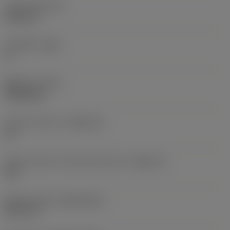
인서트 두께
(S)
6.35 mm
주 여유각
(AN)
0 °
품목 무게
(WT)
0.0262 kg
인서트 시트 크기
(SSC_M)
19
인서트 시트 크기 코드 인치식 보기
(SSC_N)
3/4
Release date
(ValFrom20)
92. 11. 2.