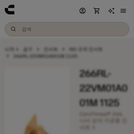
account_circle
shopping_cart
menu
chevron_right
chevron_right
chevron_right
시작
공구
인서트
ISO 규격 인서트
chevron_right
266RL-22VM01A001M 1125
266RL-
22VM01A0
01M 1125
CoroThread® 266,
나사 선삭 가공용 인
chevron_right
서트