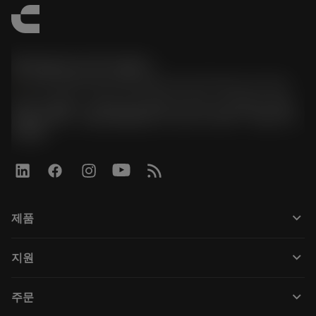
한국샌드빅 주식회사
phone
070-4784-4014 (Provide Korean/Chinese service)
경기도 광명시 소하로 190, B동 1317호, 1318호(소하동,
광명G타워) / 사업자등록번호: 116-81-15957 / 대표이사:
박준형
keyboard_arrow_down
제품
Tüm araçlar
keyboard_arrow_down
지원
Tüm yazılımlar
Müşteri hizmetleri
Geri Dönüşüm
keyboard_arrow_down
주문
Distribütörler ve uzmanlar
Rekondisyonlama