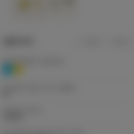
제품 데이터
미터식
인치식
재질 분류 레벨 1
(TMC1ISO)
P
M
칩 브레이커 제조사 기호
(CBMD)
HR
공정 유형
(CTPT)
roughing
인서트 장착 스타일 코드(미터식)
(IFS)