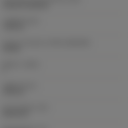
Cylindrical fixing hole
고정 홀 직경
(D1)
7.925 mm
인서트 크기 및 모양
(CUTINT_SIZESHAPE)
CN1906
절삭날 수
(CEDC)
2
내접원 직경
(IC)
19.05 mm
인서트 모양 코드
(SC)
Rhombic 80