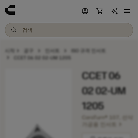
account_circle
shopping_cart
menu
chevron_right
chevron_right
chevron_right
시작
공구
인서트
ISO 규격 인서트
chevron_right
CCET 06 02 02-UM 1205
CCET 06
02 02-UM
1205
CoroTurn® 107, 선삭
chevron_right
가공용 인서트