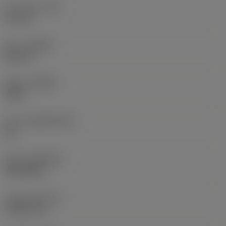
코너 반경
(RE)
0.2 mm
승수
(HAND)
Neutral
재종
(GRADE)
1205
모재
(SUBSTRATE)
HC
코팅
(COATING)
PVD AlTiN
인서트 두께
(S)
2.3813 mm