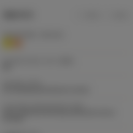
제품 데이터
미터식
인치식
재질 분류 레벨 1
(TMC1ISO)
M
S
칩 브레이커 제조사 기호
(CBMD)
UM
공정 유형
(CTPT)
pre-machining with demand on surface
인서트 장착 스타일 코드(미터식)
(IFS)
Partly cylindrical, 40-60 deg countersink on one or
two sides