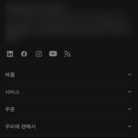
한국샌드빅 주식회사
phone
070-4784-4014 (Provide Korean/Chinese service)
경기도 광명시 소하로 190, B동 1317호, 1318호(소하동,
광명G타워) / 사업자등록번호: 116-81-15957 / 대표이사:
박준형
keyboard_arrow_down
제품
모든 제품
keyboard_arrow_down
서비스
CoroPlus® Tool Guide
재활용
Tool Assembly
keyboard_arrow_down
주문
재처리
Tailor Made
구입 방법
지식
카탈로그
keyboard_arrow_down
우리에 관해서
주문하다
전자학습