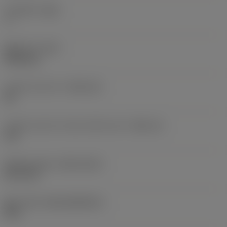
주 여유각
(AN)
7 °
품목 무게
(WT)
0.001 kg
인서트 시트 크기
(SSC_M)
06
인서트 시트 크기 코드 인치식 보기
(SSC_N)
1/4
Release date
(ValFrom20)
24. 2. 26.
출시 팩 ID
(RELEASEPACK)
24.1