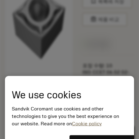
bookmark
목록에 저장
balance
제품 비교
재고 있음
포장 수량: 10
ISO: CCET 06 02 02-
UM 1205
소재 Id: 8431957
We use cookies
EAN:
7323227510408
ANSI: CCET 2(1.5)0-
Sandvik Coromant use cookies and other
UM 1205
technologies to give you the best experience on
our website. Read more on
Cookie policy
제네릭
deployed_code
3D 모델 표시
remove
add
표현
shopping_cart
카트에