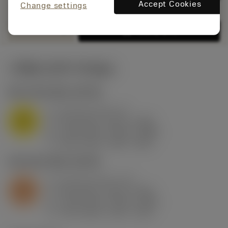
Accept Cookies
Change settings
remove
add
shopping_cart
카트에 추가
시작값
(KAPR
95 deg
)
M1.0.Z.AQ
,
경도: 200 HB
a
0.5 mm (0.2 - 4)
p
M
f
0.03 mm/r (0.01 - 0.08)
n
h
0.03 mm/r (0.01 - 0.08)
ex
v
260 m/min (260 - 230)
c
S2.0.Z.AG
,
경도: 350 HB
a
0.4 mm (0.2 - 0.7)
p
S
f
0.02 mm/r (0.01 - 0.06)
n
h
0.02 mm/r (0.01 - 0.06)
ex
v
110 m/min (110 - 110)
c