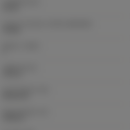
고정 홀 직경
(D1)
2.8 mm
인서트 크기 및 모양
(CUTINT_SIZESHAPE)
CC0602
절삭날 수
(CEDC)
2
내접원 직경
(IC)
6.35 mm
인서트 모양 코드
(SC)
Rhombic 80
절삭날 유효 길이
(LE)
6.248 mm