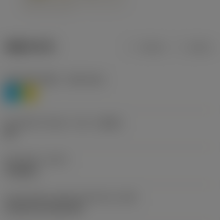
제품 데이터
미터식
인치식
재질 분류 레벨 1
(TMC1ISO)
P
M
칩 브레이커 제조사 기호
(CBMD)
HR
공정 유형
(CTPT)
roughing
인서트 장착 스타일 코드(미터식)
(IFS)
Cylindrical fixing hole