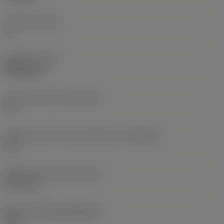
주 여유각
(AN)
0 °
품목 무게
(WT)
0.0262 kg
인서트 시트 크기
(SSC_M)
19
인서트 시트 크기 코드 인치식 보기
(SSC_N)
3/4
Release date
(ValFrom20)
92. 11. 2.
출시 팩 ID
(RELEASEPACK)
92.3