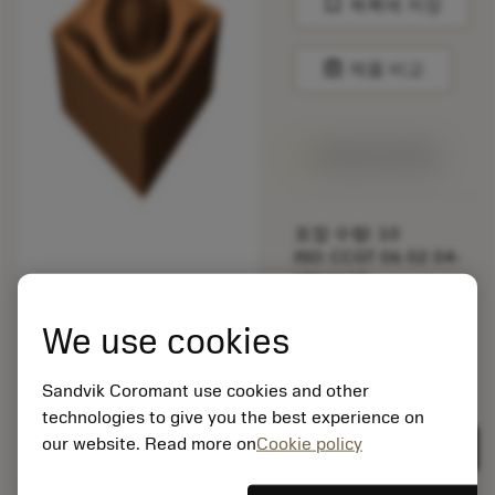
bookmark
목록에 저장
balance
제품 비교
1주일 안에 제공
포장 수량: 10
ISO: CCGT 06 02 04-
UM 1115
소재 Id: 5725824
We use cookies
EAN: 10621144
ANSI: CNMM 644-HR
235
Sandvik Coromant use cookies and other
technologies to give you the best experience on
제네릭
deployed_code
3D 모델 표시
remove
add
표현
shopping_cart
our website. Read more on
Cookie policy
카트에