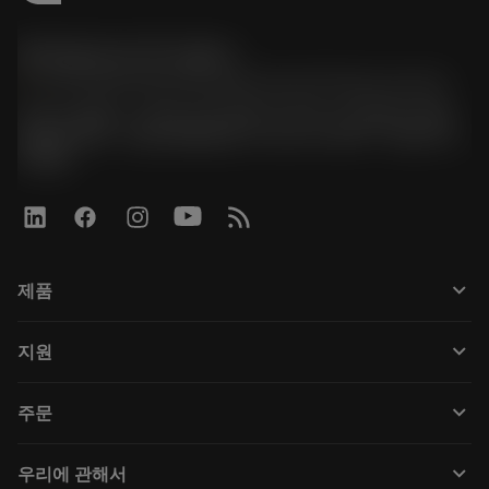
한국샌드빅 주식회사
phone
070-4784-4014 (Provide Korean/Chinese service)
경기도 광명시 소하로 190, B동 1317호, 1318호(소하동,
광명G타워) / 사업자등록번호: 116-81-15957 / 대표이사:
박준형
keyboard_arrow_down
제품
Tüm araçlar
keyboard_arrow_down
지원
Tüm yazılımlar
Müşteri hizmetleri
Geri Dönüşüm
keyboard_arrow_down
주문
Distribütörler ve uzmanlar
Rekondisyonlama
Nasıl satın alınır
Kılavuzlar ve eğitimler
Tailor Made
keyboard_arrow_down
우리에 관해서
Sipariş
Hesap makineleri ve uygulamalar