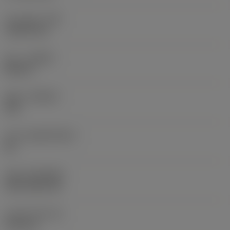
코너 반경
(RE)
1.5875 mm
승수
(HAND)
Neutral
재종
(GRADE)
235
모재
(SUBSTRATE)
HC
코팅
(COATING)
CVD TiCN+TiN
인서트 두께
(S)
6.35 mm