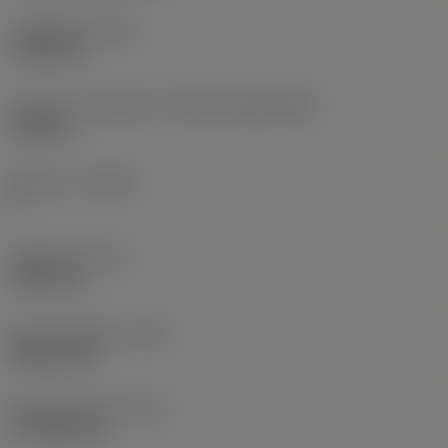
고정 홀 직경
(D1)
7.925 mm
인서트 크기 및 모양
(CUTINT_SIZESHAPE)
CN1906
절삭날 수
(CEDC)
2
내접원 직경
(IC)
19.05 mm
인서트 모양 코드
(SC)
Rhombic 80
절삭날 유효 길이
(LE)
17.7439 mm