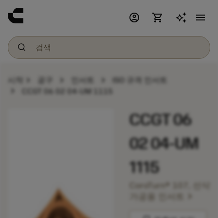
account_circle
shopping_cart
menu
chevron_right
chevron_right
chevron_right
시작
공구
인서트
ISO 규격 인서트
chevron_right
CCGT 06 02 04-UM 1115
CCGT 06
02 04-UM
1115
CoroTurn® 107, 선삭
chevron_right
가공용 인서트