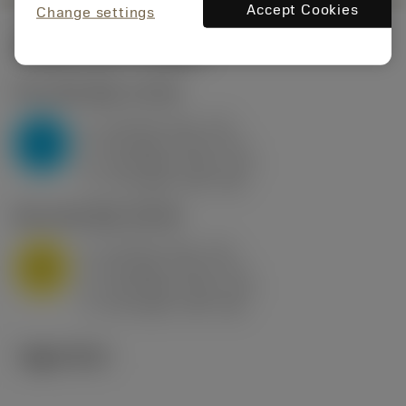
Accept Cookies
Change settings
시작값
(KAPR
95 deg
)
P2.1.Z.AN
,
경도: 175 HB
a
10 mm (2.4 - 13)
p
P
f
0.8 mm/r (0.5 - 1.1)
n
h
0.8 mm/r (0.5 - 1.1)
ex
v
75 m/min (95 - 60)
c
M1.0.Z.AQ
,
경도: 200 HB
a
10 mm (2.4 - 13)
p
M
f
0.8 mm/r (0.5 - 1.1)
n
h
0.8 mm/r (0.5 - 1.1)
ex
v
65 m/min (90 - 50)
c
기술 이미지